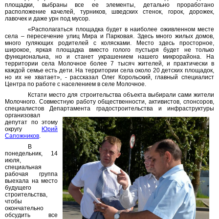
площадки, выбраны все ее элементы, детально проработано
расположение качелей, турников, шведских стенок, горок, дорожек,
лавочек и даже урн под мусор.
«Располагаться площадка будет в наиболее оживленном месте
села – пересечение улиц Мира и Парковая. Здесь много жилых домов,
много гуляющих родителей с колясками. Место здесь просторное,
широкое, яркая площадка вместо голого пустыря будет не только
функциональна, но и станет украшением нашего микрорайона. На
территории села Молочное более 7 тысяч жителей, и практически в
каждой семье есть дети. На территории села около 20 детских площадок,
но их не хватает», - рассказал Олег Корольский, главный специалист
Центра по работе с населением в селе Молочное.
Кстати место для строительства объекта выбирали сами жители
Молочного. Совместную работу общественности, активистов, спонсоров,
специалистов Департамента
градостроительства и инфраструктуры
организовал
депутат по этому
округу
Юрий
Сапожников
.
В
понедельник, 14
июля,
специальная
рабочая группа
выехала на место
будущего
строительства,
чтобы
окончательно
обсудить все