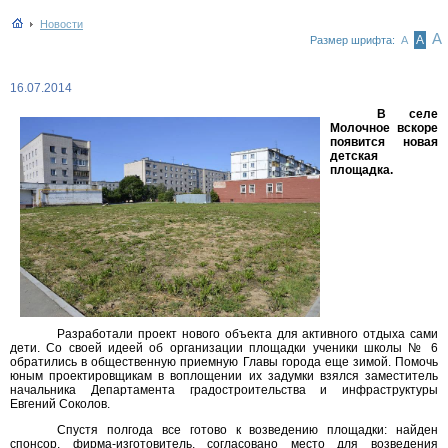
Новости
А
А
Размер шрифта:
А
16.07.2014
В селе
Молочное вскоре
появится новая
детская
площадка.
Разработали проект нового объекта для активного отдыха сами
дети. Со своей идеей об организации площадки ученики школы № 6
обратились в общественную приемную Главы города еще зимой. Помочь
юным проектировщикам в воплощении их задумки взялся заместитель
начальника Департамента градостроительства и инфраструктуры
Евгений Соколов.
Спустя полгода все готово к возведению площадки: найден
спонсор, фирма-изготовитель, согласовано место для возведения