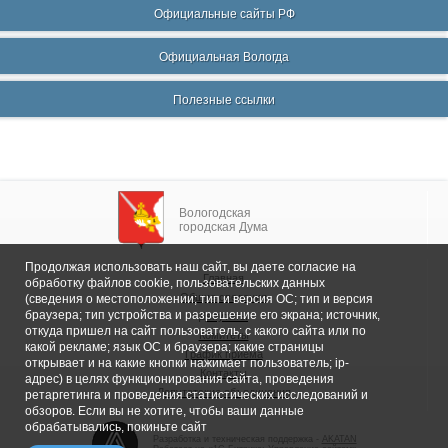
Официальные сайты РФ
Официальная Вологда
Полезные ссылки
Вологодская
городская Дума
Продолжая использовать наш сайт, вы даете согласие на
Главная
обработку файлов cookie, пользовательских данных
Общие сведения
(сведения о местоположении; тип и версия ОС; тип и версия
браузера; тип устройства и разрешение его экрана; источник,
Депутаты
откуда пришел на сайт пользователь; с какого сайта или по
Комитеты
какой рекламе; язык ОС и браузера; какие страницы
График приема
открывает и на какие кнопки нажимает пользователь; ip-
Контакты
адрес) в целях функционирования сайта, проведения
Депутатские объединения
ретаргетинга и проведения статистических исследований и
обзоров. Если вы не хотите, чтобы ваши данные
обрабатывались, покиньте сайт
Разработка и техническая поддержка -
AKATAN