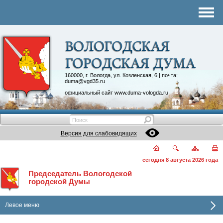
Структура Думы
Аппарат Думы
Депутаты
Комитеты
160000, г. Вологда, ул. Козленская, 6 | почта:
duma@vgd35.ru
График приема
официальный сайт
www.duma-vologda.ru
Контакты
Депутатские объединения
Версия для слабовидящих
сегодня 8 августа 2026 года
Председатель Вологодской
городской Думы
Левое меню