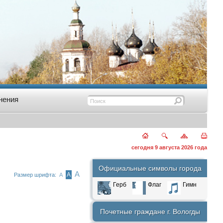
нения
сегодня 9 августа 2026 года
Официальные символы города
А
А
Размер шрифта:
А
Герб
Флаг
Гимн
Почетные граждане г. Вологды