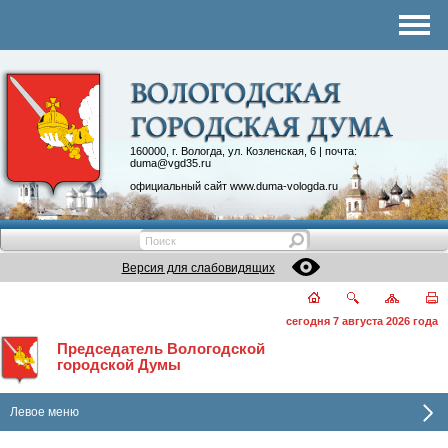
Комитеты
График приема
Контакты
Депутатские объединения
160000, г. Вологда, ул. Козленская, 6 | почта:
duma@vgd35.ru
официальный сайт
www.duma-vologda.ru
Версия для слабовидящих
сегодня 7 августа 2026 года
Председатель Вологодской
городской Думы
Левое меню