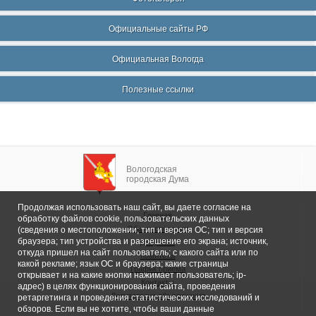
Официальные сайты РФ
Официальная Вологда
Полезные ссылки
Вологодская
городская Дума
Продолжая использовать наш сайт, вы даете согласие на
Главная
обработку файлов cookie, пользовательских данных
Общие сведения
(сведения о местоположении; тип и версия ОС; тип и версия
браузера; тип устройства и разрешение его экрана; источник,
Депутаты
откуда пришел на сайт пользователь; с какого сайта или по
Комитеты
какой рекламе; язык ОС и браузера; какие страницы
График приема
открывает и на какие кнопки нажимает пользователь; ip-
Контакты
адрес) в целях функционирования сайта, проведения
Депутатские объединения
ретаргетинга и проведения статистических исследований и
обзоров. Если вы не хотите, чтобы ваши данные