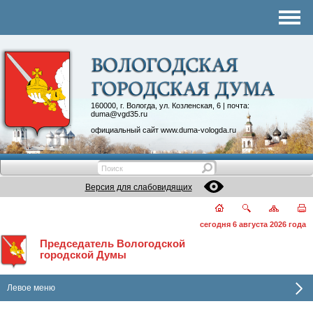
Комитеты
График приема
Контакты
Депутатские объединения
160000, г. Вологда, ул. Козленская, 6 | почта:
duma@vgd35.ru
официальный сайт
www.duma-vologda.ru
Версия для слабовидящих
сегодня 6 августа 2026 года
Председатель Вологодской
городской Думы
Левое меню