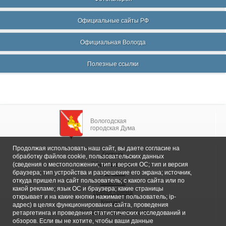
Официальные сайты РФ
Официальная Вологда
Полезные ссылки
Вологодская
городская Дума
Продолжая использовать наш сайт, вы даете согласие на
Главная
обработку файлов cookie, пользовательских данных
Общие сведения
(сведения о местоположении; тип и версия ОС; тип и версия
браузера; тип устройства и разрешение его экрана; источник,
Депутаты
откуда пришел на сайт пользователь; с какого сайта или по
Комитеты
какой рекламе; язык ОС и браузера; какие страницы
График приема
открывает и на какие кнопки нажимает пользователь; ip-
Контакты
адрес) в целях функционирования сайта, проведения
Депутатские объединения
ретаргетинга и проведения статистических исследований и
обзоров. Если вы не хотите, чтобы ваши данные