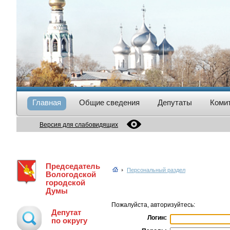
Главная
Общие сведения
Депутаты
Коми
Версия для слабовидящих
Председатель
Персональный раздел
Вологодской
городской
Думы
Пожалуйста, авторизуйтесь:
Депутат
Логин:
по округу