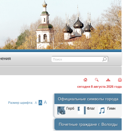
нения
сегодня 8 августа 2026 года
Официальные символы города
А
А
Размер шрифта:
А
Герб
Флаг
Гимн
Почетные граждане г. Вологды