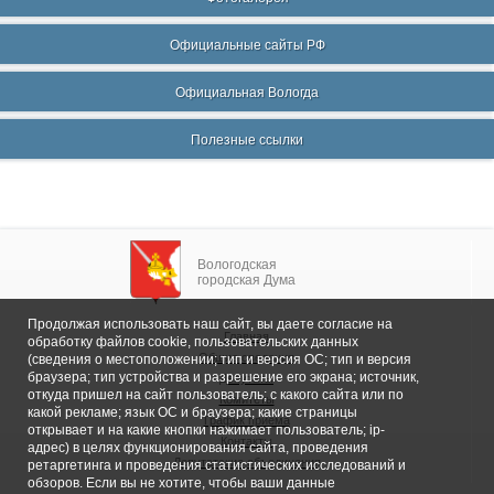
Официальные сайты РФ
Официальная Вологда
Полезные ссылки
Вологодская
городская Дума
Продолжая использовать наш сайт, вы даете согласие на
Главная
обработку файлов cookie, пользовательских данных
Общие сведения
(сведения о местоположении; тип и версия ОС; тип и версия
браузера; тип устройства и разрешение его экрана; источник,
Депутаты
откуда пришел на сайт пользователь; с какого сайта или по
Комитеты
какой рекламе; язык ОС и браузера; какие страницы
График приема
открывает и на какие кнопки нажимает пользователь; ip-
Контакты
адрес) в целях функционирования сайта, проведения
Депутатские объединения
ретаргетинга и проведения статистических исследований и
обзоров. Если вы не хотите, чтобы ваши данные