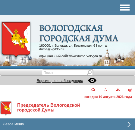
Комитеты
График приема
Контакты
Депутатские объединения
160000, г. Вологда, ул. Козленская, 6 | почта:
duma@vgd35.ru
официальный сайт
www.duma-vologda.ru
Версия для слабовидящих
сегодня 10 августа 2026 года
Председатель Вологодской
городской Думы
Левое меню