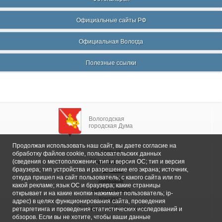
Официальные сайты РФ
Официальная Вологда
Полезные ссылки
Вологодская
городская Дума
Продолжая использовать наш сайт, вы даете согласие на
Главная
обработку файлов cookie, пользовательских данных
Общие сведения
(сведения о местоположении; тип и версия ОС; тип и версия
браузера; тип устройства и разрешение его экрана; источник,
Депутаты
откуда пришел на сайт пользователь; с какого сайта или по
Комитеты
какой рекламе; язык ОС и браузера; какие страницы
График приема
открывает и на какие кнопки нажимает пользователь; ip-
Контакты
адрес) в целях функционирования сайта, проведения
Депутатские объединения
ретаргетинга и проведения статистических исследований и
обзоров. Если вы не хотите, чтобы ваши данные