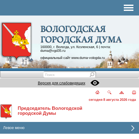
Комитеты
График приема
Контакты
Депутатские объединения
160000, г. Вологда, ул. Козленская, 6 | почта:
duma@vgd35.ru
официальный сайт
www.duma-vologda.ru
Версия для слабовидящих
сегодня 8 августа 2026 года
Председатель Вологодской
городской Думы
Левое меню