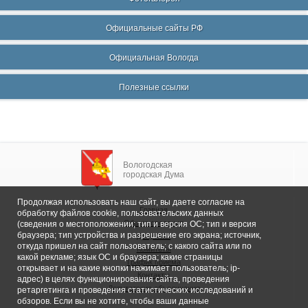
Официальные сайты РФ
Официальная Вологда
Полезные ссылки
Вологодская
городская Дума
Продолжая использовать наш сайт, вы даете согласие на
Главная
обработку файлов cookie, пользовательских данных
Общие сведения
(сведения о местоположении; тип и версия ОС; тип и версия
браузера; тип устройства и разрешение его экрана; источник,
Депутаты
откуда пришел на сайт пользователь; с какого сайта или по
Комитеты
какой рекламе; язык ОС и браузера; какие страницы
График приема
открывает и на какие кнопки нажимает пользователь; ip-
Контакты
адрес) в целях функционирования сайта, проведения
Депутатские объединения
ретаргетинга и проведения статистических исследований и
обзоров. Если вы не хотите, чтобы ваши данные