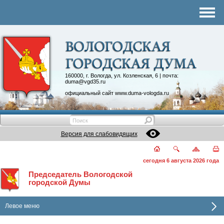
Комитеты
График приема
Контакты
Депутатские объединения
160000, г. Вологда, ул. Козленская, 6 | почта:
duma@vgd35.ru
официальный сайт
www.duma-vologda.ru
Версия для слабовидящих
сегодня 6 августа 2026 года
Председатель Вологодской
городской Думы
Левое меню