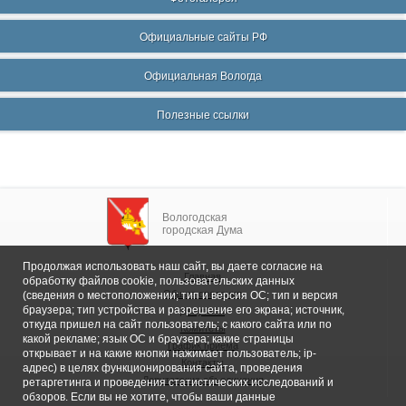
Официальные сайты РФ
Официальная Вологда
Полезные ссылки
Вологодская
городская Дума
Продолжая использовать наш сайт, вы даете согласие на
Главная
обработку файлов cookie, пользовательских данных
Общие сведения
(сведения о местоположении; тип и версия ОС; тип и версия
браузера; тип устройства и разрешение его экрана; источник,
Депутаты
откуда пришел на сайт пользователь; с какого сайта или по
Комитеты
какой рекламе; язык ОС и браузера; какие страницы
График приема
открывает и на какие кнопки нажимает пользователь; ip-
Контакты
адрес) в целях функционирования сайта, проведения
Депутатские объединения
ретаргетинга и проведения статистических исследований и
обзоров. Если вы не хотите, чтобы ваши данные