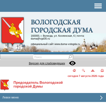
Комитеты
График приема
Контакты
Депутатские объединения
160000, г. Вологда, ул. Козленская, 6 | почта:
duma@vgd35.ru
официальный сайт
www.duma-vologda.ru
Версия для слабовидящих
сегодня 7 августа 2026 года
Председатель Вологодской
городской Думы
Левое меню