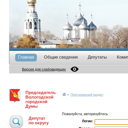
Главная
Общие сведения
Депутаты
Коми
Версия для слабовидящих
Председатель
Персональный раздел
Вологодской
городской
Думы
Пожалуйста, авторизуйтесь:
Депутат
Логин:
по округу