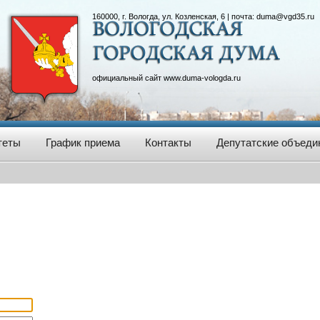
160000, г. Вологда, ул. Козленская, 6 | почта:
duma@vgd35.ru
официальный сайт
www.duma-vologda.ru
теты
График приема
Контакты
Депутатские объеди