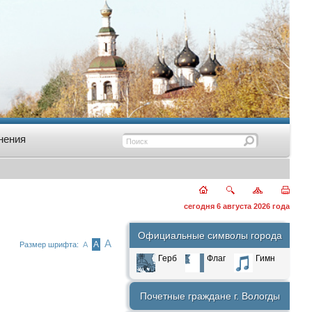
нения
сегодня 6 августа 2026 года
Официальные символы города
А
А
Размер шрифта:
А
Герб
Флаг
Гимн
Почетные граждане г. Вологды