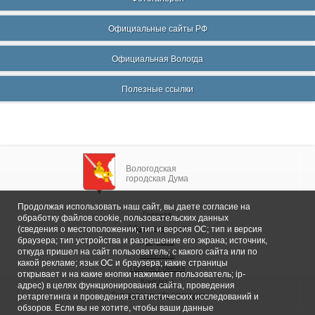
Официальные сайты РФ
Официальная Вологда
Полезные ссылки
Вологодская
городская Дума
Продолжая использовать наш сайт, вы даете согласие на
Главная
обработку файлов cookie, пользовательских данных
Общие сведения
(сведения о местоположении; тип и версия ОС; тип и версия
браузера; тип устройства и разрешение его экрана; источник,
Депутаты
откуда пришел на сайт пользователь; с какого сайта или по
Комитеты
какой рекламе; язык ОС и браузера; какие страницы
График приема
открывает и на какие кнопки нажимает пользователь; ip-
Контакты
адрес) в целях функционирования сайта, проведения
Депутатские объединения
ретаргетинга и проведения статистических исследований и
обзоров. Если вы не хотите, чтобы ваши данные