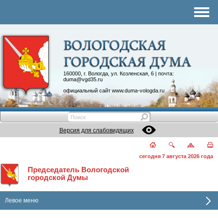
Комитеты
График приема
Контакты
Депутатские объединения
160000, г. Вологда, ул. Козленская, 6 | почта:
duma@vgd35.ru
официальный сайт
www.duma-vologda.ru
Версия для слабовидящих
сегодня 7 августа 2026 года
Председатель Вологодской
городской Думы
Левое меню