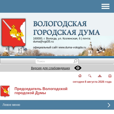
Комитеты
График приема
Контакты
Депутатские объединения
160000, г. Вологда, ул. Козленская, 6 | почта:
duma@vgd35.ru
официальный сайт
www.duma-vologda.ru
Версия для слабовидящих
сегодня 8 августа 2026 года
Председатель Вологодской
городской Думы
Левое меню