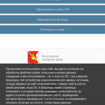
Официальные сайты РФ
Официальная Вологда
Полезные ссылки
Вологодская
городская Дума
Продолжая использовать наш сайт, вы даете согласие на
Главная
обработку файлов cookie, пользовательских данных
Общие сведения
(сведения о местоположении; тип и версия ОС; тип и версия
браузера; тип устройства и разрешение его экрана; источник,
Депутаты
откуда пришел на сайт пользователь; с какого сайта или по
Комитеты
какой рекламе; язык ОС и браузера; какие страницы
График приема
открывает и на какие кнопки нажимает пользователь; ip-
Контакты
адрес) в целях функционирования сайта, проведения
Депутатские объединения
ретаргетинга и проведения статистических исследований и
обзоров. Если вы не хотите, чтобы ваши данные