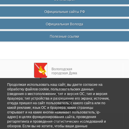
Официальные сайты РФ
Официальная Вологда
Полезные ссылки
Вологодская
городская Дума
Продолжая использовать наш сайт, вы даете согласие на
Главная
обработку файлов cookie, пользовательских данных
Общие сведения
(сведения о местоположении; тип и версия ОС; тип и версия
браузера; тип устройства и разрешение его экрана; источник,
Депутаты
откуда пришел на сайт пользователь; с какого сайта или по
Комитеты
какой рекламе; язык ОС и браузера; какие страницы
График приема
открывает и на какие кнопки нажимает пользователь; ip-
Контакты
адрес) в целях функционирования сайта, проведения
Депутатские объединения
ретаргетинга и проведения статистических исследований и
обзоров. Если вы не хотите, чтобы ваши данные