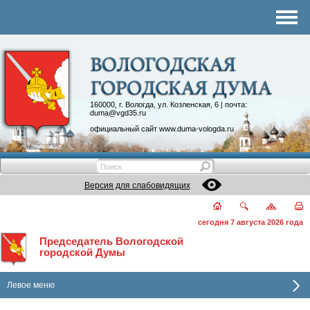
Комитеты
График приема
Контакты
Депутатские объединения
160000, г. Вологда, ул. Козленская, 6 | почта:
duma@vgd35.ru
официальный сайт
www.duma-vologda.ru
Версия для слабовидящих
сегодня 7 августа 2026 года
Председатель Вологодской
городской Думы
Левое меню