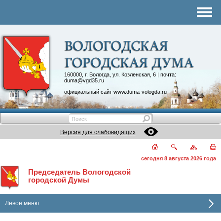
Комитеты
График приема
Контакты
Депутатские объединения
160000, г. Вологда, ул. Козленская, 6 | почта:
duma@vgd35.ru
официальный сайт
www.duma-vologda.ru
Версия для слабовидящих
сегодня 8 августа 2026 года
Председатель Вологодской
городской Думы
Левое меню