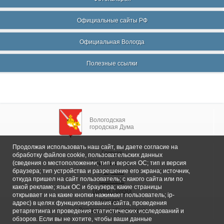
Официальные сайты РФ
Официальная Вологда
Полезные ссылки
Вологодская
городская Дума
Продолжая использовать наш сайт, вы даете согласие на
Главная
обработку файлов cookie, пользовательских данных
Общие сведения
(сведения о местоположении; тип и версия ОС; тип и версия
браузера; тип устройства и разрешение его экрана; источник,
Депутаты
откуда пришел на сайт пользователь; с какого сайта или по
Комитеты
какой рекламе; язык ОС и браузера; какие страницы
График приема
открывает и на какие кнопки нажимает пользователь; ip-
Контакты
адрес) в целях функционирования сайта, проведения
Депутатские объединения
ретаргетинга и проведения статистических исследований и
обзоров. Если вы не хотите, чтобы ваши данные