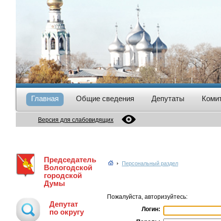
Главная
Общие сведения
Депутаты
Коми
Версия для слабовидящих
Председатель
Персональный раздел
Вологодской
городской
Думы
Пожалуйста, авторизуйтесь:
Депутат
Логин:
по округу