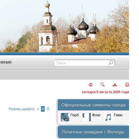
нения
сегодня 8 августа 2026 года
Официальные символы города
А
А
Размер шрифта:
А
Герб
Флаг
Гимн
Почетные граждане г. Вологды