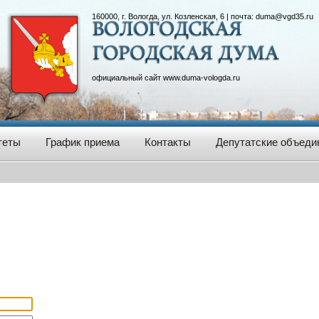
160000, г. Вологда, ул. Козленская, 6 | почта:
duma@vgd35.ru
официальный сайт
www.duma-vologda.ru
теты
График приема
Контакты
Депутатские объеди