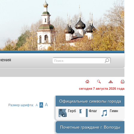
нения
сегодня 7 августа 2026 года
Официальные символы города
А
А
Размер шрифта:
А
Герб
Флаг
Гимн
Почетные граждане г. Вологды