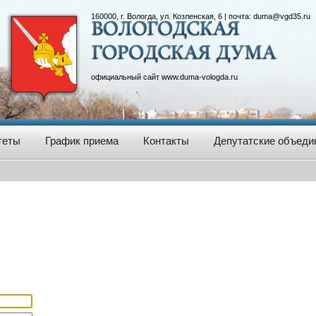
160000, г. Вологда, ул. Козленская, 6 | почта:
duma@vgd35.ru
официальный сайт
www.duma-vologda.ru
теты
График приема
Контакты
Депутатские объеди