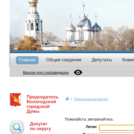
Главная
Общие сведения
Депутаты
Коми
Версия для слабовидящих
Председатель
Персональный раздел
Вологодской
городской
Думы
Пожалуйста, авторизуйтесь:
Депутат
Логин:
по округу