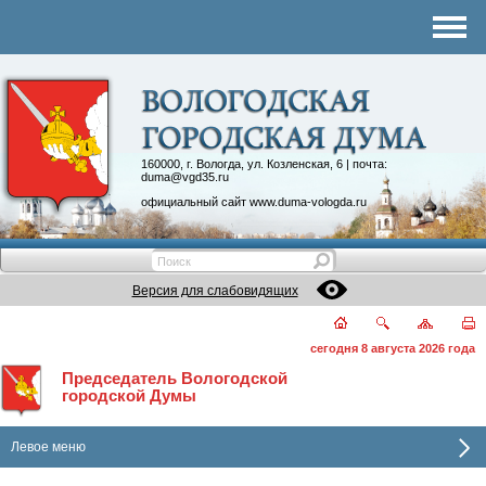
Комитеты
График приема
Контакты
Депутатские объединения
160000, г. Вологда, ул. Козленская, 6 | почта:
duma@vgd35.ru
официальный сайт
www.duma-vologda.ru
Версия для слабовидящих
сегодня 8 августа 2026 года
Председатель Вологодской
городской Думы
Левое меню