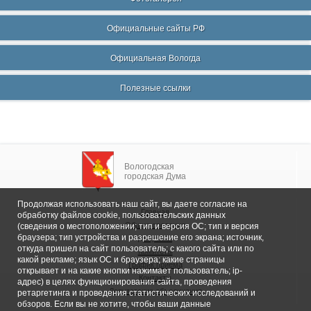
Официальные сайты РФ
Официальная Вологда
Полезные ссылки
Вологодская
городская Дума
Продолжая использовать наш сайт, вы даете согласие на
Главная
обработку файлов cookie, пользовательских данных
Общие сведения
(сведения о местоположении; тип и версия ОС; тип и версия
браузера; тип устройства и разрешение его экрана; источник,
Депутаты
откуда пришел на сайт пользователь; с какого сайта или по
Комитеты
какой рекламе; язык ОС и браузера; какие страницы
График приема
открывает и на какие кнопки нажимает пользователь; ip-
Контакты
адрес) в целях функционирования сайта, проведения
Депутатские объединения
ретаргетинга и проведения статистических исследований и
обзоров. Если вы не хотите, чтобы ваши данные