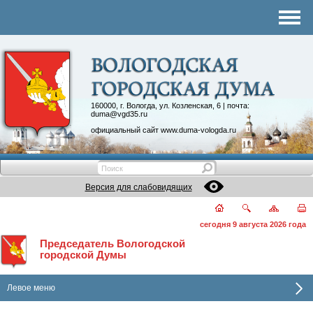
Комитеты
График приема
Контакты
Депутатские объединения
160000, г. Вологда, ул. Козленская, 6 | почта:
duma@vgd35.ru
официальный сайт
www.duma-vologda.ru
Версия для слабовидящих
сегодня 9 августа 2026 года
Председатель Вологодской
городской Думы
Левое меню