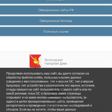
Официальные сайты РФ
Официальная Вологда
Полезные ссылки
Вологодская
городская Дума
Продолжая использовать наш сайт, вы даете согласие на
Главная
обработку файлов cookie, пользовательских данных
Общие сведения
(сведения о местоположении; тип и версия ОС; тип и версия
браузера; тип устройства и разрешение его экрана; источник,
Депутаты
откуда пришел на сайт пользователь; с какого сайта или по
Комитеты
какой рекламе; язык ОС и браузера; какие страницы
График приема
открывает и на какие кнопки нажимает пользователь; ip-
Контакты
адрес) в целях функционирования сайта, проведения
Депутатские объединения
ретаргетинга и проведения статистических исследований и
обзоров. Если вы не хотите, чтобы ваши данные