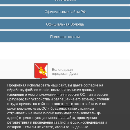
Официальные сайты РФ
Официальная Вологда
Полезные ссылки
Вологодская
городская Дума
Продолжая использовать наш сайт, вы даете согласие на
Главная
обработку файлов cookie, пользовательских данных
Общие сведения
(сведения о местоположении; тип и версия ОС; тип и версия
браузера; тип устройства и разрешение его экрана; источник,
Депутаты
откуда пришел на сайт пользователь; с какого сайта или по
Комитеты
какой рекламе; язык ОС и браузера; какие страницы
График приема
открывает и на какие кнопки нажимает пользователь; ip-
Контакты
адрес) в целях функционирования сайта, проведения
Депутатские объединения
ретаргетинга и проведения статистических исследований и
обзоров. Если вы не хотите, чтобы ваши данные