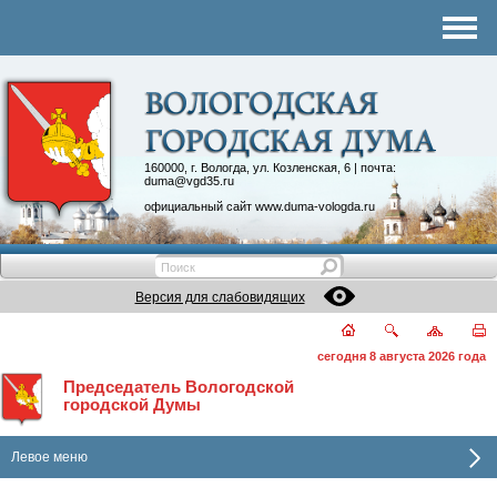
Комитеты
График приема
Контакты
Депутатские объединения
160000, г. Вологда, ул. Козленская, 6 | почта:
duma@vgd35.ru
официальный сайт
www.duma-vologda.ru
Версия для слабовидящих
сегодня 8 августа 2026 года
Председатель Вологодской
городской Думы
Левое меню