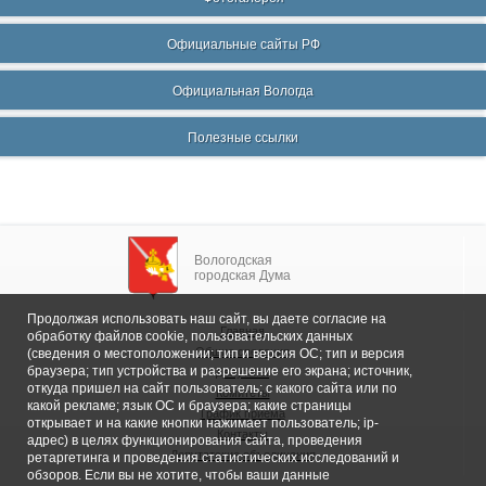
Официальные сайты РФ
Официальная Вологда
Полезные ссылки
Вологодская
городская Дума
Продолжая использовать наш сайт, вы даете согласие на
Главная
обработку файлов cookie, пользовательских данных
Общие сведения
(сведения о местоположении; тип и версия ОС; тип и версия
браузера; тип устройства и разрешение его экрана; источник,
Депутаты
откуда пришел на сайт пользователь; с какого сайта или по
Комитеты
какой рекламе; язык ОС и браузера; какие страницы
График приема
открывает и на какие кнопки нажимает пользователь; ip-
Контакты
адрес) в целях функционирования сайта, проведения
Депутатские объединения
ретаргетинга и проведения статистических исследований и
обзоров. Если вы не хотите, чтобы ваши данные