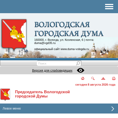
Комитеты
График приема
Контакты
Депутатские объединения
160000, г. Вологда, ул. Козленская, 6 | почта:
duma@vgd35.ru
официальный сайт
www.duma-vologda.ru
Версия для слабовидящих
сегодня 8 августа 2026 года
Председатель Вологодской
городской Думы
Левое меню