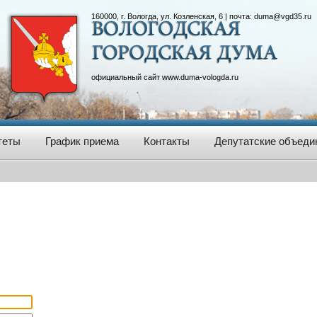
160000, г. Вологда, ул. Козленская, 6 | почта:
duma@vgd35.ru
официальный сайт
www.duma-vologda.ru
теты
График приема
Контакты
Депутатские объеди