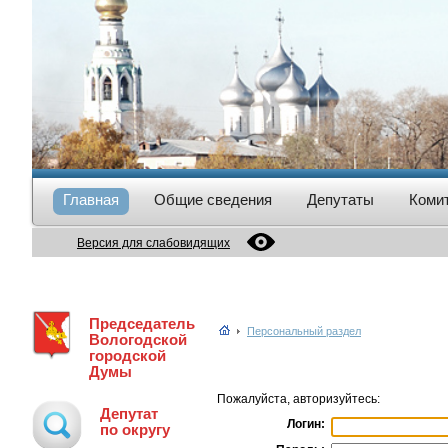
Главная
Общие сведения
Депутаты
Коми
Версия для слабовидящих
Председатель
Персональный раздел
Вологодской
городской
Думы
Пожалуйста, авторизуйтесь:
Депутат
Логин:
по округу