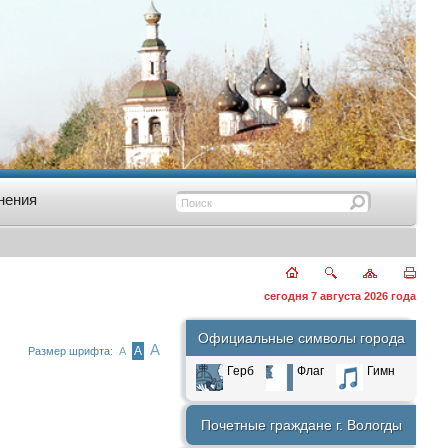
нения
сегодня 7 августа 2026 года
Официальные символы города
А
А
Размер шрифта:
А
Герб
Флаг
Гимн
Почетные граждане г. Вологды