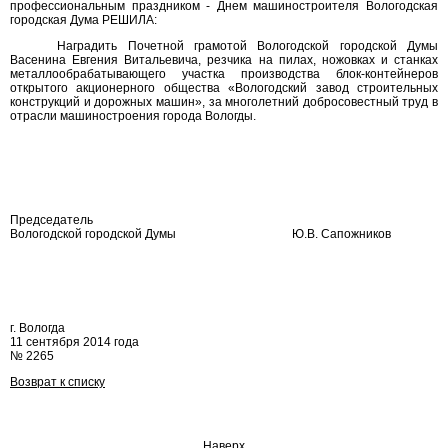
профессиональным праздником - Днем машиностроителя Вологодская
городская Дума РЕШИЛА:
Наградить Почетной грамотой Вологодской городской Думы
Васенина Евгения Витальевича, резчика на пилах, ножовках и станках
металлообрабатывающего участка производства блок-контейнеров
открытого акционерного общества «Вологодский завод строительных
конструкций и дорожных машин», за многолетний добросовестный труд в
отрасли машиностроения города Вологды.
Председатель
Вологодской городской Думы
Ю.В. Сапожников
г. Вологда
11 сентября 2014 года
№ 2265
Возврат к списку
Наверх