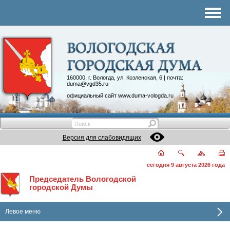
Комитеты
График приема
Контакты
Депутатские объединения
160000, г. Вологда, ул. Козленская, 6 | почта:
duma@vgd35.ru
официальный сайт
www.duma-vologda.ru
Версия для слабовидящих
сегодня 9 августа 2026 года
Председатель Вологодской
городской Думы
Левое меню