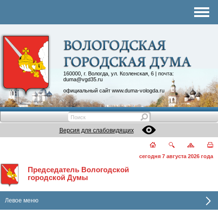
Комитеты
График приема
Контакты
Депутатские объединения
160000, г. Вологда, ул. Козленская, 6 | почта:
duma@vgd35.ru
официальный сайт
www.duma-vologda.ru
Версия для слабовидящих
сегодня 7 августа 2026 года
Председатель Вологодской
городской Думы
Левое меню