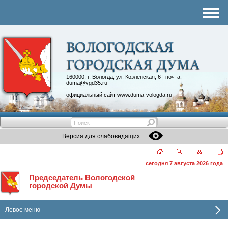
Комитеты
График приема
Контакты
Депутатские объединения
160000, г. Вологда, ул. Козленская, 6 | почта:
duma@vgd35.ru
официальный сайт
www.duma-vologda.ru
Версия для слабовидящих
сегодня 7 августа 2026 года
Председатель Вологодской
городской Думы
Левое меню