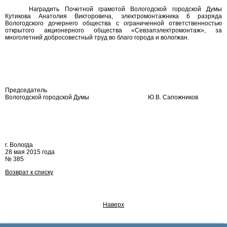
Наградить Почетной грамотой Вологодской городской Думы
Кутикова Анатолия Викторовича, электромонтажника 6 разряда
Вологодского дочернего общества с ограниченной ответственностью
открытого акционерного общества «Севзапэлектромонтаж», за
многолетний добросовестный труд во благо города и вологжан.
Председатель
Вологодской городской Думы
Ю.В. Сапожников
г. Вологда
28 мая 2015 года
№ 385
Возврат к списку
Наверх