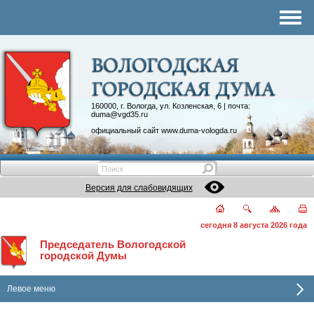
Комитеты
График приема
Контакты
Депутатские объединения
160000, г. Вологда, ул. Козленская, 6 | почта:
duma@vgd35.ru
официальный сайт
www.duma-vologda.ru
Версия для слабовидящих
сегодня 8 августа 2026 года
Председатель Вологодской
городской Думы
Левое меню