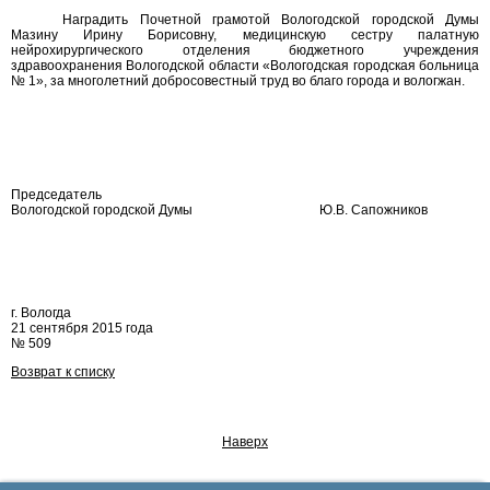
Наградить Почетной грамотой Вологодской городской Думы
Мазину Ирину Борисовну, медицинскую сестру палатную
нейрохирургического отделения бюджетного учреждения
здравоохранения Вологодской области «Вологодская городская больница
№ 1», за многолетний добросовестный труд во благо города и вологжан.
Председатель
Вологодской городской Думы
Ю.В. Сапожников
г. Вологда
21 сентября 2015 года
№ 509
Возврат к списку
Наверх