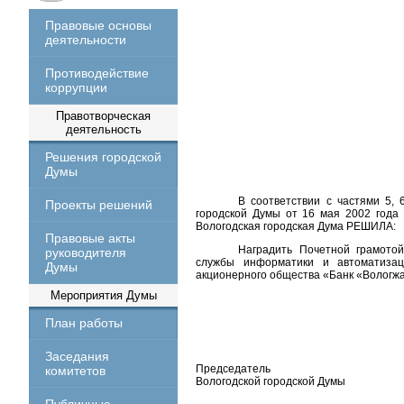
Правовые основы
деятельности
Противодействие
коррупции
Правотворческая
деятельность
Решения городской
Думы
В соответствии с частями 5, 
Проекты решений
городской Думы от 16 мая 2002 года
Вологодская городская Дума РЕШИЛА:
Правовые акты
Наградить Почетной грамото
руководителя
службы информатики и автоматизац
Думы
акционерного общества «Банк «Вологжан
Мероприятия Думы
План работы
Заседания
Председатель
комитетов
Вологодской городской Думы