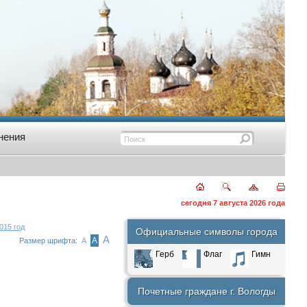
нения
сегодня 7 августа 2026 года
015 год
Официальные символы города
А
А
Размер шрифта:
А
Герб
Флаг
Гимн
Почетные граждане г. Вологды