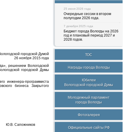
25 июня 2026 года
Очередные сессии в втором
полугодии 2026 года.
7 декабря 2025 года
Бюджет города Вологды на 2026
год и плановый период 2027 и
2028 годов.
ологодской городской Думой
ТОС
26 ноября 2015 года
гда», решением Вологодской
Награды города Вологды
ологодской городской Думы
Юбилеи
его инженера-программиста
Вологодской городской Думы
вского бизнеса Закрытого
Молодежный парламент
города Вологды
Фотогалерея
Ю.В. Сапожников
Официальные сайты РФ