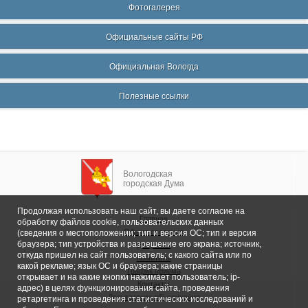
Фотогалерея
Официальные сайты РФ
Официальная Вологда
Полезные ссылки
Вологодская
городская Дума
Продолжая использовать наш сайт, вы даете согласие на
Главная
обработку файлов cookie, пользовательских данных
Общие сведения
(сведения о местоположении; тип и версия ОС; тип и версия
браузера; тип устройства и разрешение его экрана; источник,
Депутаты
откуда пришел на сайт пользователь; с какого сайта или по
Комитеты
какой рекламе; язык ОС и браузера; какие страницы
График приема
открывает и на какие кнопки нажимает пользователь; ip-
Контакты
адрес) в целях функционирования сайта, проведения
Депутатские объединения
ретаргетинга и проведения статистических исследований и