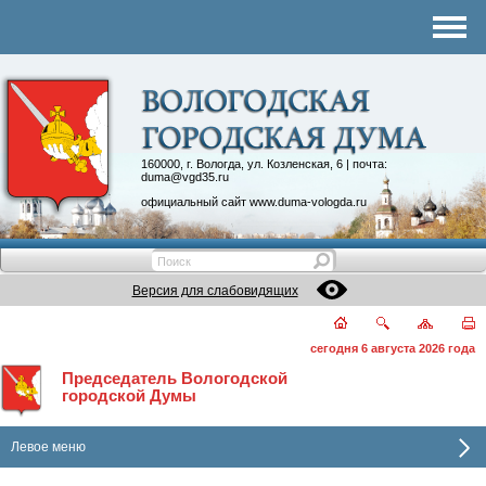
Комитеты
График приема
Контакты
Депутатские объединения
160000, г. Вологда, ул. Козленская, 6 | почта:
duma@vgd35.ru
официальный сайт
www.duma-vologda.ru
Версия для слабовидящих
сегодня 6 августа 2026 года
Председатель Вологодской
городской Думы
Левое меню