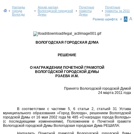
Награды
Архив наград
Почетные
Почётные
города
Вологодской городской
грамоты
грамоты за 2011
Вологды
Думы
Думы
год
А
А
Размер шрифта:
А
ВОЛОГОДСКАЯ ГОРОДСКАЯ ДУМА
РЕШЕНИЕ
О НАГРАЖДЕНИИ ПОЧЕТНОЙ ГРАМОТОЙ
ВОЛОГОДСКОЙ ГОРОДСКОЙ ДУМЫ
РЗАЕВА И.М.
Принято Вологодской городской Думой
24 марта 2011 года
В соответствии с частями 5, 6 статьи 2, статьей 31 Устава
муниципального образования «Город Вологда», решением Вологодской
городской Думы от 16 мая 2002 года № 485 «О наградах города Вологды»
(с последующими изменениями), Положением о Почетной грамоте
Вологодской городской Думы Вологодская городская Дума РЕШИЛА:
Наградить Почетной грамотой Вологодской городской Думы