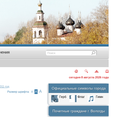
нения
сегодня 8 августа 2026 года
011 год
Официальные символы города
А
А
Размер шрифта:
А
Герб
Флаг
Гимн
Почетные граждане г. Вологды