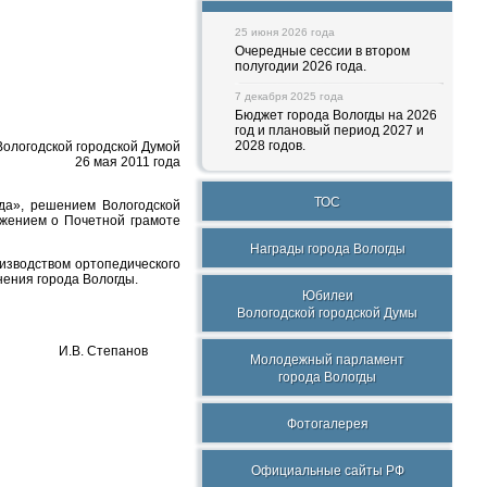
25 июня 2026 года
Очередные сессии в втором
полугодии 2026 года.
7 декабря 2025 года
Бюджет города Вологды на 2026
год и плановый период 2027 и
2028 годов.
ологодской городской Думой
26 мая 2011 года
ТОС
гда», решением Вологодской
ожением о Почетной грамоте
Награды города Вологды
изводством ортопедического
нения города Вологды.
Юбилеи
Вологодской городской Думы
И.В. Степанов
Молодежный парламент
города Вологды
Фотогалерея
Официальные сайты РФ