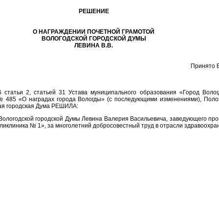
РЕШЕНИЕ
О НАГРАЖДЕНИИ ПОЧЕТНОЙ ГРАМОТОЙ
ВОЛОГОДСКОЙ ГОРОДСКОЙ ДУМЫ
ЛЕВИНА В.В.
Принято В
6 статьи 2, статьей 31 Устава муниципального образования «Город Воло
 № 485 «О наградах города Вологды» (с последующими изменениями), Пол
ая городская Дума РЕШИЛА:
Вологодской городской Думы Левина Валерия Васильевича, заведующего про
иклиника № 1», за многолетний добросовестный труд в отрасли здравоохра