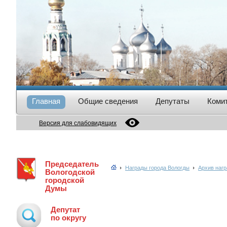
Главная
Общие сведения
Депутаты
Коми
Версия для слабовидящих
Председатель
Награды города Вологды
Архив нагр
Вологодской
городской
Думы
Депутат
по округу