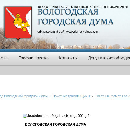
160000, г. Вологда, ул. Козленская, 6 | почта:
duma@vgd35.ru
официальный сайт
www.duma-vologda.ru
теты
График приема
Контакты
Депутатские объеди
ад Вологодской городской Думы
Почетные грамоты Думы
Почётные грамоты за 2
ВОЛОГОДСКАЯ ГОРОДСКАЯ ДУМА