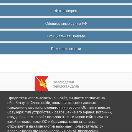
Фотогалерея
Официальные сайты РФ
Официальная Вологда
Полезные ссылки
Вологодская
городская Дума
Продолжая использовать наш сайт, вы даете согласие на
Главная
обработку файлов cookie, пользовательских данных
Общие сведения
(сведения о местоположении; тип и версия ОС; тип и версия
браузера; тип устройства и разрешение его экрана; источник,
Депутаты
откуда пришел на сайт пользователь; с какого сайта или по
Комитеты
какой рекламе; язык ОС и браузера; какие страницы
График приема
открывает и на какие кнопки нажимает пользователь; ip-
Контакты
адрес) в целях функционирования сайта, проведения