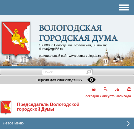
Комитеты
График приема
Контакты
Депутатские объединения
160000, г. Вологда, ул. Козленская, 6 | почта:
duma@vgd35.ru
официальный сайт
www.duma-vologda.ru
Версия для слабовидящих
сегодня 7 августа 2026 года
Председатель Вологодской
городской Думы
Левое меню