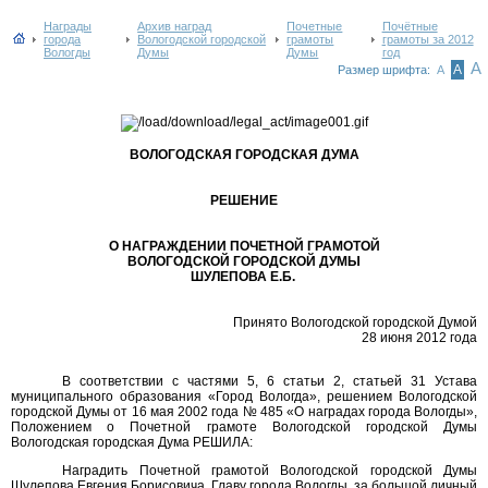
Награды
Архив наград
Почетные
Почётные
города
Вологодской городской
грамоты
грамоты за 2012
Вологды
Думы
Думы
год
А
А
Размер шрифта:
А
ВОЛОГОДСКАЯ ГОРОДСКАЯ ДУМА
РЕШЕНИЕ
О НАГРАЖДЕНИИ ПОЧЕТНОЙ ГРАМОТОЙ
ВОЛОГОДСКОЙ ГОРОДСКОЙ ДУМЫ
ШУЛЕПОВА Е.Б.
Принято Вологодской городской Думой
28 июня 2012 года
В соответствии с частями 5, 6 статьи 2, статьей 31 Устава
муниципального образования «Город Вологда», решением Вологодской
городской Думы от 16 мая 2002 года № 485 «О наградах города Вологды»,
Положением о Почетной грамоте Вологодской городской Думы
Вологодская городская Дума РЕШИЛА:
Наградить Почетной грамотой Вологодской городской Думы
Шулепова Евгения Борисовича, Главу города Вологды, за большой личный