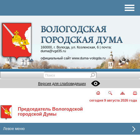
Комитеты
График приема
Контакты
Депутатские объединения
160000, г. Вологда, ул. Козленская, 6 | почта:
duma@vgd35.ru
официальный сайт
www.duma-vologda.ru
Версия для слабовидящих
сегодня 9 августа 2026 года
Председатель Вологодской
городской Думы
Левое меню