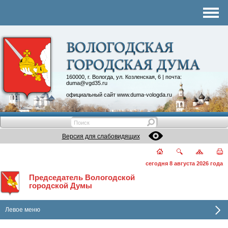
Комитеты
График приема
Контакты
Депутатские объединения
160000, г. Вологда, ул. Козленская, 6 | почта:
duma@vgd35.ru
официальный сайт
www.duma-vologda.ru
Версия для слабовидящих
сегодня 8 августа 2026 года
Председатель Вологодской
городской Думы
Левое меню