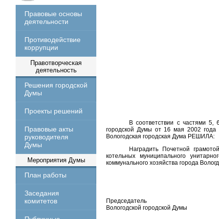
Правовые основы
деятельности
Противодействие
коррупции
Правотворческая
деятельность
Решения городской
Думы
Проекты решений
В соответствии с частями 5, 
Правовые акты
городской Думы от 16 мая 2002 года
руководителя
Вологодская городская Дума РЕШИЛА:
Думы
Наградить Почетной грамото
котельных муниципального унитарно
Мероприятия Думы
коммунального хозяйства города Вологд
План работы
Заседания
комитетов
Председатель
Вологодской городской Думы