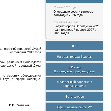
25 июня 2026 года
Очередные сессии в втором
полугодии 2026 года.
7 декабря 2025 года
Бюджет города Вологды на 2026
год и плановый период 2027 и
2028 годов.
ТОС
ологодской городской Думой
28 февраля 2013 года
Награды города Вологды
гда», решением Вологодской
ологодской городской Думы
Юбилеи
Вологодской городской Думы
я по ремонту оборудования
ый труд в сфере жилищно-
Молодежный парламент
города Вологды
Фотогалерея
И.В. Степанов
Официальные сайты РФ