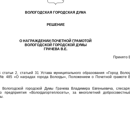
ВОЛОГОДСКАЯ ГОРОДСКАЯ ДУМА
РЕШЕНИЕ
О НАГРАЖДЕНИИ ПОЧЕТНОЙ ГРАМОТОЙ
ВОЛОГОДСКОЙ ГОРОДСКОЙ ДУМЫ
ГРАЧЕВА В.Е.
Принято В
6 статьи 2, статьей 31 Устава муниципального образования «Город Воло
 № 485 «О наградах города Вологды», Положением о Почетной грамоте В
й Вологодской городской Думы Грачева Владимира Евгеньевича, слесар
го предприятия «Вологдагортеплосеть», за многолетний добросовестн
ы.