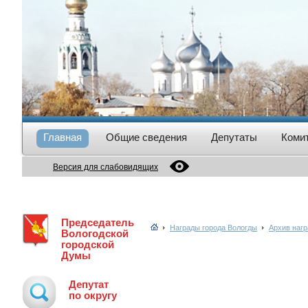
Главная
Общие сведения
Депутаты
Коми
Версия для слабовидящих
Председатель
Награды города Вологды
Архив нагр
Вологодской
городской
Думы
Депутат
по округу