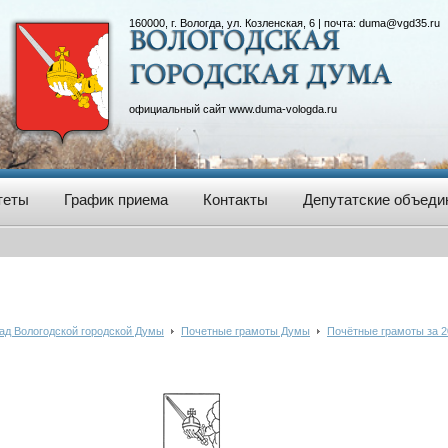
160000, г. Вологда, ул. Козленская, 6 | почта:
duma@vgd35.ru
официальный сайт
www.duma-vologda.ru
теты
График приема
Контакты
Депутатские объеди
ад Вологодской городской Думы
Почетные грамоты Думы
Почётные грамоты за 2