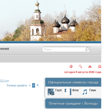
нения
сегодня 8 августа 2026 года
013 год
Официальные символы города
А
А
Размер шрифта:
А
Герб
Флаг
Гимн
Почетные граждане г. Вологды