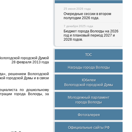
25 июня 2026 года
Очередные сессии в втором
полугодии 2026 года.
7 декабря 2025 года
Бюджет города Вологды на 2026
год и плановый период 2027 и
2028 годов.
ТОС
ологодской городской Думой
28 февраля 2013 года
Награды города Вологды
гда», решением Вологодской
ой городской Думы и в связи
Юбилеи
Вологодской городской Думы
пециалиста по дошкольному
трации города Вологды, за
Молодежный парламент
города Вологды
Фотогалерея
Официальные сайты РФ