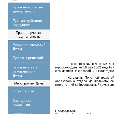
Правовые основы
деятельности
Противодействие
коррупции
Правотворческая
деятельность
Решения городской
Думы
Проекты решений
В соответствии с частями 5, 
Правовые акты
городской Думы от 16 мая 2002 года № 
руководителя
с 60-летием Некрасовой В.С. Вологодс
Думы
Наградить Почетной грамото
образованию отдела дошкольного, о
Мероприятия Думы
многолетний добросовестный труд в си
План работы
Заседания
комитетов
Председатель