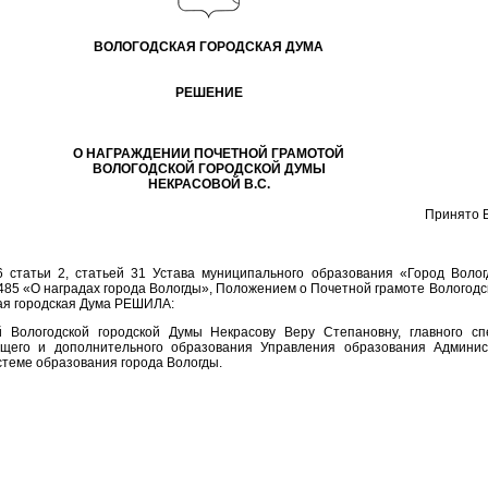
ВОЛОГОДСКАЯ ГОРОДСКАЯ ДУМА
РЕШЕНИЕ
О НАГРАЖДЕНИИ ПОЧЕТНОЙ ГРАМОТОЙ
ВОЛОГОДСКОЙ ГОРОДСКОЙ ДУМЫ
НЕКРАСОВОЙ В.С.
Принято В
6 статьи 2, статьей 31 Устава муниципального образования «Город Воло
485 «О наградах города Вологды», Положением о Почетной грамоте Вологодск
кая городская Дума РЕШИЛА:
й Вологодской городской Думы Некрасову Веру Степановну, главного с
бщего и дополнительного образования Управления образования Админис
стеме образования города Вологды.