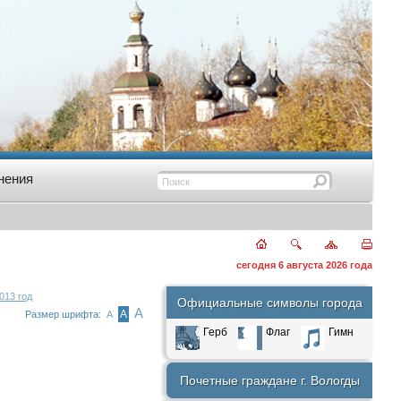
нения
сегодня 6 августа 2026 года
013 год
Официальные символы города
А
А
Размер шрифта:
А
Герб
Флаг
Гимн
Почетные граждане г. Вологды