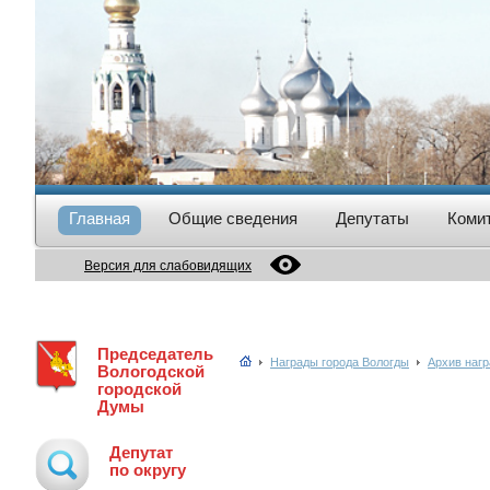
Главная
Общие сведения
Депутаты
Коми
Версия для слабовидящих
Председатель
Награды города Вологды
Архив нагр
Вологодской
городской
Думы
Депутат
по округу