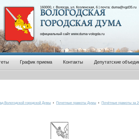
160000, г. Вологда, ул. Козленская, 6 | почта:
duma@vgd35.ru
официальный сайт
www.duma-vologda.ru
теты
График приема
Контакты
Депутатские объеди
ад Вологодской городской Думы
Почетные грамоты Думы
Почётные грамоты за 2