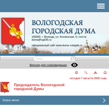
Комитеты
График приема
Контакты
Депутатские объединения
160000, г. Вологда, ул. Козленская, 6 | почта:
duma@vgd35.ru
официальный сайт
www.duma-vologda.ru
Версия для слабовидящих
сегодня 7 августа 2026 года
Председатель Вологодской
городской Думы
Левое меню