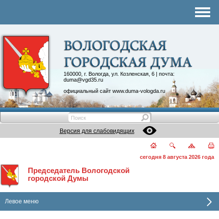
Комитеты
График приема
Контакты
Депутатские объединения
160000, г. Вологда, ул. Козленская, 6 | почта:
duma@vgd35.ru
официальный сайт
www.duma-vologda.ru
Версия для слабовидящих
сегодня 8 августа 2026 года
Председатель Вологодской
городской Думы
Левое меню