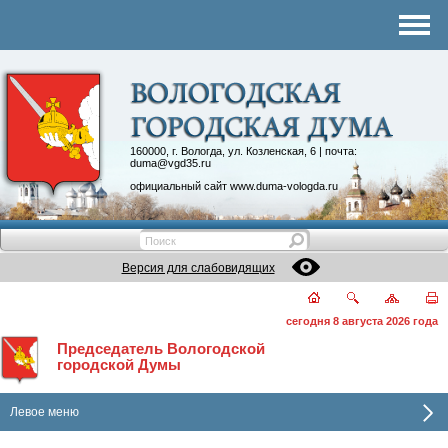
Комитеты
График приема
Контакты
Депутатские объединения
160000, г. Вологда, ул. Козленская, 6 | почта:
duma@vgd35.ru
официальный сайт
www.duma-vologda.ru
Версия для слабовидящих
сегодня 8 августа 2026 года
Председатель Вологодской
городской Думы
Левое меню