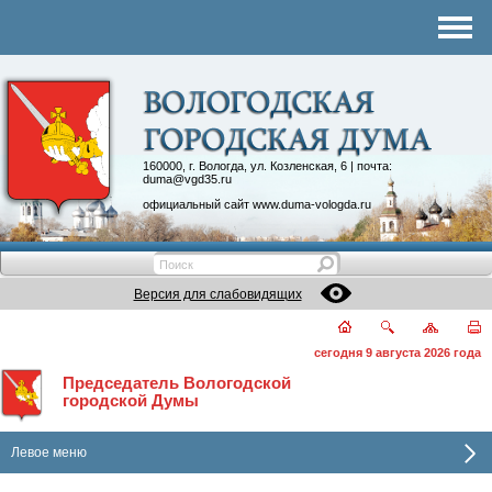
Комитеты
График приема
Контакты
Депутатские объединения
160000, г. Вологда, ул. Козленская, 6 | почта:
duma@vgd35.ru
официальный сайт
www.duma-vologda.ru
Версия для слабовидящих
сегодня 9 августа 2026 года
Председатель Вологодской
городской Думы
Левое меню