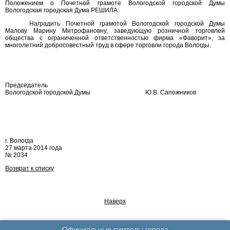
Положением о Почетной грамоте Вологодской городской Думы
Вологодская городская Дума РЕШИЛА:
Наградить Почетной грамотой Вологодской городской Думы
Малову Марину Митрофановну, заведующую розничной торговлей
общества с ограниченной ответственностью фирма «Фаворит», за
многолетний добросовестный труд в сфере торговли города Вологды.
Председатель
Вологодской городской Думы
Ю.В. Сапожников
г. Вологда
27 марта 2014 года
№ 2034
Возврат к списку
Наверх
Официальные символы города