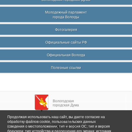
Молодежный парламент
города Вологды
Фотогалерея
Официальные сайты РФ
Официальная Вологда
Полезные ссылки
Вологодская
городская Дума
Продолжая использовать наш сайт, вы даете согласие на
Главная
обработку файлов cookie, пользовательских данных
Общие сведения
(сведения о местоположении; тип и версия ОС; тип и версия
браузера; тип устройства и разрешение его экрана; источник,
Депутаты