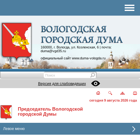
Комитеты
График приема
Контакты
Депутатские объединения
160000, г. Вологда, ул. Козленская, 6 | почта:
duma@vgd35.ru
официальный сайт
www.duma-vologda.ru
Версия для слабовидящих
сегодня 9 августа 2026 года
Председатель Вологодской
городской Думы
Левое меню