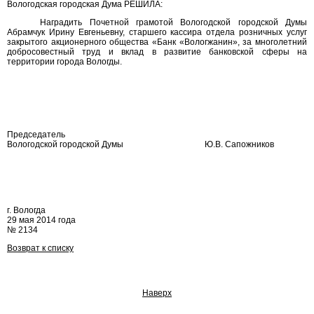
Вологодская городская Дума РЕШИЛА:
Наградить Почетной грамотой Вологодской городской Думы
Абрамчук Ирину Евгеньевну, старшего кассира отдела розничных услуг
закрытого акционерного общества «Банк «Вологжанин», за многолетний
добросовестный труд и вклад в развитие банковской сферы на
территории города Вологды.
Председатель
Вологодской городской Думы
Ю.В. Сапожников
г. Вологда
29 мая 2014 года
№ 2134
Возврат к списку
Наверх