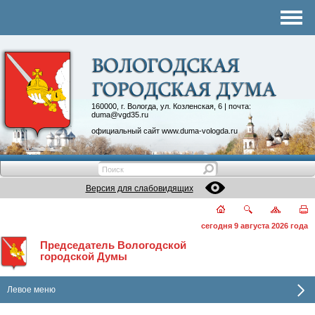
Комитеты
График приема
Контакты
Депутатские объединения
160000, г. Вологда, ул. Козленская, 6 | почта:
duma@vgd35.ru
официальный сайт
www.duma-vologda.ru
Версия для слабовидящих
сегодня 9 августа 2026 года
Председатель Вологодской
городской Думы
Левое меню