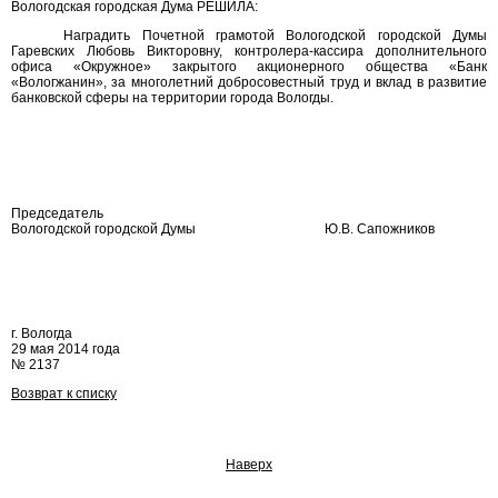
Вологодская городская Дума РЕШИЛА:
Наградить Почетной грамотой Вологодской городской Думы
Гаревских Любовь Викторовну, контролера-кассира дополнительного
офиса «Окружное» закрытого акционерного общества «Банк
«Вологжанин», за многолетний добросовестный труд и вклад в развитие
банковской сферы на территории города Вологды.
Председатель
Вологодской городской Думы
Ю.В. Сапожников
г. Вологда
29 мая 2014 года
№ 2137
Возврат к списку
Наверх