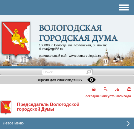
Комитеты
График приема
Контакты
Депутатские объединения
160000, г. Вологда, ул. Козленская, 6 | почта:
duma@vgd35.ru
официальный сайт
www.duma-vologda.ru
Версия для слабовидящих
сегодня 8 августа 2026 года
Председатель Вологодской
городской Думы
Левое меню