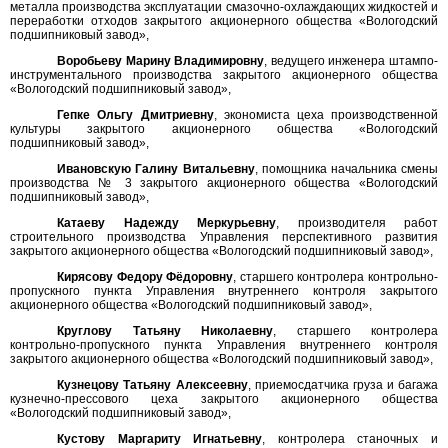
металла производства эксплуатации смазочно-охлаждающих жидкостей и
переработки отходов закрытого акционерного общества «Вологодский
подшипниковый завод»,
Воробьеву Марину Владимировну
, ведущего инженера штампо-
инструментального производства закрытого акционерного общества
«Вологодский подшипниковый завод»,
Гепке Ольгу Дмитриевну
, экономиста цеха производственной
культуры закрытого акционерного общества «Вологодский
подшипниковый завод»,
Ивановскую Галину Витальевну
, помощника начальника смены
производства № 3 закрытого акционерного общества «Вологодский
подшипниковый завод»,
Катаеву Надежду Меркурьевну
, производителя работ
строительного производства Управления перспективного развития
закрытого акционерного общества «Вологодский подшипниковый завод»,
Кирясову Федору Фёдоровну
, старшего контролера контрольно-
пропускного пункта Управления внутреннего контроля закрытого
акционерного общества «Вологодский подшипниковый завод»,
Круглову Татьяну Николаевну
, старшего контролера
контрольно-пропускного пункта Управления внутреннего контроля
закрытого акционерного общества «Вологодский подшипниковый завод»,
Кузнецову Татьяну Алексеевну
, приемосдатчика груза и багажа
кузнечно-прессового цеха закрытого акционерного общества
«Вологодский подшипниковый завод»,
Кустову Маргариту Игнатьевну
, контролера станочных и