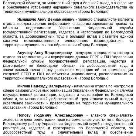
Вологодской области, за многолетний труд и большой вклад в выявление
и обеспечение устранения нарушений земельного законодательства на
территории муниципального образования «Город Вологда»;
Ямницкую Анну Вениаминовну
- главного специалиста-эксперта
отдела предоставления информации о зарегистрированных правах на
объекты недвижимости Управления Федеральной службы
государственной регистрации, кадастра и картографии по Вологодской
области, за добросовестный труд и большой вклад в развитие единой
системы межведомственного электронного взаимодействия на
территории муниципального образования «Город Вологда»;
Анучину Анну Владимировну
- ведущего специалиста-эксперта
отдела по гармонизации и верификации данных ЕГРП и ГКН Управления
Федеральной службы государственной регистрации, кадастра и
картографии по Вологодской области, за добросовестный труд и
значительный вклад в осуществление мероприятий по гармонизации
сведений ЕГРП и ГКН по объектам недвижимости, расположенных на
территории муниципального образования «Город Вологда»;
Милош Надежду Валерьевну
- начальника отдела по контролю в
сфере саморегулируемых организаций Управления Федеральной службы
государственной регистрации, кадастра и картографии по Вологодской
области, за многолетний добросовестный труд и значительный вклад в
укрепление законности и правопорядка на территории муниципального
образования «Город Вологда»;
Попову Людмилу Александровну
- главного специалиста-
эксперта отдела регистрации прав на земельные участки по г. Вологде и
Вологодскому району Управления Федеральной службы государственной
регистрации, кадастра и картографии по Вологодской области, за
добросовестный труд и значительный вклад в обеспечение