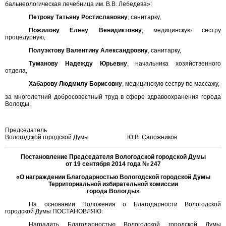
бальнеологическая лечебница им. В.В. Лебедева»:
Петрову Татьяну Ростиславовну
, санитарку,
Пожилову Елену Венидиктовну
, медицинскую сестру
процедурную,
Полуэктову Валентину Александровну
, санитарку,
Туманову Надежду Юрьевну
, начальника хозяйственного
отдела,
Хабарову Людмилу Борисовну
, медицинскую сестру по массажу,
за многолетний добросовестный труд в сфере здравоохранения города
Вологды.
Председатель
Вологодской городской Думы
Ю.В. Сапожников
Постановление Председателя Вологодской городской Думы
от 19 сентября 2014 года № 247
«О награждении Благодарностью Вологодской городской Думы
Территориальной избирательной комиссии
города Вологды»
На основании Положения о Благодарности Вологодской
городской Думы ПОСТАНОВЛЯЮ:
Наградить Благодарностью Вологодской городской Думы