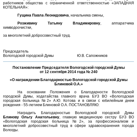
работников общества с ограниченной ответственностью «ЗАПАДНАЯ
КОТЕЛЬНАЯ»:
Гущина Павла Леонидовича
, начальника смены,
Розживину Татьяну Владимировну
, аппаратчика
химводоочистки,
за многолетний добросовестный труд.
Председатель
Вологодской городской Думы
Ю.В. Сапожников
Постановление Председателя Вологодской городской Думы
от 12 сентября 2014 года № 240
«О награждении Благодарностью Вологодской городской Думы
Блиновой О.А.»
На основании Положения о Благодарности Вологодской
городской Думы, ходатайства главного врача БУЗ ВО «Вологодская
городская больница №2» А.Ю. Котова и в связи с юбилейным днем
рождения - 55-летием Блиновой О.А. ПОСТАНОВЛЯЮ:
Наградить Благодарностью Вологодской городской Думы
Блинову Ольгу Анатольевну
, главную медицинскую сестру БУЗ ВО
«Вологодская городская больница №2», за профессионализм и
многолетний добросовестный труд в сфере здравоохранения города
Вологды.