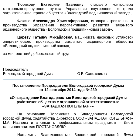
Тюрикову Екатерину Павловну
, старшего контролера
контрольно-пропускного пункта Управления внутреннего контроля
закрытого акционерного общества «Вологодский подшипниковый завод»,
Фокина Александра Христофоровича
, столяра строительного
производства Управления перспективного развития закрытого
акционерного общества «Вологодский подшипниковый завод»,
Цареву Татьяну Михайловну
, машиниста насосных установок
энергетического производства закрытого акционерного общества
«Вологодский подшипниковый завод»,
за многолетний добросовестный труд.
Председатель
Вологодской городской Думы
Ю.В. Сапожников
Постановление Председателя Вологодской городской Думы
от 12 сентября 2014 года № 239
«О награждении Благодарностью Вологодской городской Думы
работников общества с ограниченной ответственностью
«ЗАПАДНАЯ КОТЕЛЬНАЯ»»
На основании Положения о Благодарности Вологодской
городской Думы, ходатайства директора ООО «ЗАПАДНАЯ КОТЕЛЬНАЯ»
М.А. Иванова и в связи с профессиональным праздником – Днем
машиностроителя ПОСТАНОВЛЯЮ:
Наградить Благодарностью Вологодской городской Думы