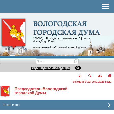
Комитеты
График приема
Контакты
Депутатские объединения
160000, г. Вологда, ул. Козленская, 6 | почта:
duma@vgd35.ru
официальный сайт
www.duma-vologda.ru
Версия для слабовидящих
сегодня 9 августа 2026 года
Председатель Вологодской
городской Думы
Левое меню