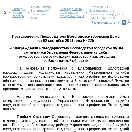
Архив наград
Награждены
Награды
Благодарность
Вологодской
Благодарностью
города
Вологодской
городской
Вологодской городской
Вологды
городской Думы
Думы
Думы в 2014 году
А
А
Размер шрифта:
А
Постановление Председателя Вологодской городской Думы
от 02 сентября 2014 года № 225
«О награждении Благодарностью Вологодской городской Думы
сотрудников Управления Федеральной службы
государственной регистрации, кадастра и картографии
по Вологодской области»
На основании Положения о Благодарности Вологодской
городской Думы, ходатайства Управления Федеральной службы
государственной регистрации, кадастра и картографии по Вологодской
области, решения постоянного комитета Вологодской городской Думы по
вопросам местного значения и законности и в связи с профессиональным
праздником - Днем юриста ПОСТАНОВЛЯЮ:
Наградить Благодарностью Вологодской городской Думы
следующих сотрудников Управления Федеральной службы
государственной регистрации, кадастра и картографии по Вологодской
области:
Глебову Светлану Сергеевну
- главного специалиста-эксперта
отдела регистрации прав на объекты недвижимости жилого назначения
по г. Вологде и Вологодскому району Управления Федеральной службы
государственной регистрации, кадастра и картографии по Вологодской