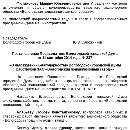
Филимонову Марину Юрьевну
, секретаря Управления контроля
исполнения и общего делопроизводства закрытого акционерного
общества «Вологодская подшипниковая корпорация»,
за многолетний добросовестный труд и в связи с профессиональным
праздником - Днем машиностроителя.
Председатель
Вологодской городской Думы
Ю.В. Сапожников
Постановление Председателя Вологодской городской Думы
от 11 сентября 2014 года № 237
«О награждении Благодарностью Вологодской городской Думы
работников ЗАО «Вологодский подшипниковый завод»»
На основании Положения о Благодарности Вологодской
городской Думы, ходатайства закрытого акционерного общества
«Вологодский подшипниковый завод» и в связи с профессиональным
праздником - Днем машиностроителя ПОСТАНОВЛЯЮ:
Наградить Благодарностью Вологодской городской Думы
следующих работников закрытого акционерного общества «Вологодский
подшипниковый завод»:
Алябьеву Любовь Константиновну
, контролера станочных и
слесарных работ Инспекции качества закрытого акционерного общества
«Вологодский подшипниковый завод»,
Бовину Ирину Александровну
, прессовщика лома и отходов