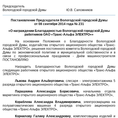
Председатель
Вологодской городской Думы
Ю.В. Сапожников
Постановление Председателя Вологодской городской Думы
от 08 сентября 2014 года № 231
«О награждении Благодарностью Вологодской городской Думы
работников ОАО «Транс-Альфа ЭЛЕКТРО»»
На основании Положения о Благодарности Вологодской
городской Думы, ходатайства открытого акционерного общества «Транс-
Альфа ЭЛЕКТРО», решения постоянного комитета Вологодской городской
Думы по экономической политике и муниципальной собственности и в
связи с профессиональным праздником - Днём машиностроителя
ПОСТАНОВЛЯЮ:
Наградить Благодарностью Вологодской городской Думы
следующих работников открытого акционерного общества «Транс-Альфа
ЭЛЕКТРО»:
Львова Андрея Альбертовича
, слесаря - электромонтажника 5
разряда открытого акционерного общества «Транс-Альфа ЭЛЕКТРО»,
Парашкина Александра Борисовича
, начальника отдела
маркетинга открытого акционерного общества «Транс-Альфа ЭЛЕКТРО»,
Кораблева Александра Владимировича
, электросварщика на
полуавтоматических машинах 4 разряда открытого акционерного
общества «Транс-Альфа ЭЛЕКТРО»,
Корнилову Галину Александровну
, комплектовщика изделий и