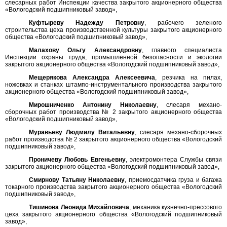
слесарных работ Инспекции качества закрытого акционерного общества
«Вологодский подшипниковый завод»,
Куфтыреву Надежду Петровну
, рабочего зеленого
строительства цеха производственной культуры закрытого акционерного
общества «Вологодский подшипниковый завод»,
Малахову Ольгу Александровну
, главного специалиста
Инспекции охраны труда, промышленной безопасности и экологии
закрытого акционерного общества «Вологодский подшипниковый завод»,
Мещерякова Александра Алексеевича
, резчика на пилах,
ножовках и станках штампо-инструментального производства закрытого
акционерного общества «Вологодский подшипниковый завод»,
Мирошниченко Антонину Николаевну
, слесаря механо-
сборочных работ производства № 2 закрытого акционерного общества
«Вологодский подшипниковый завод»,
Муравьеву Людмилу Витальевну
, слесаря механо-сборочных
работ производства № 2 закрытого акционерного общества «Вологодский
подшипниковый завод»,
Проничеву Любовь Евгеньевну
, электромонтера Службы связи
закрытого акционерного общества «Вологодский подшипниковый завод»,
Смирнову Татьяну Николаевну
, приемосдатчика груза и багажа
токарного производства закрытого акционерного общества «Вологодский
подшипниковый завод»,
Тишинова Леонида Михайловича
, механика кузнечно-прессового
цеха закрытого акционерного общества «Вологодский подшипниковый
завод»,