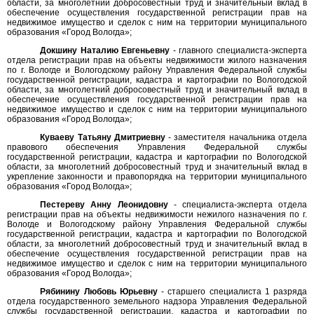
области, за многолетний добросовестный труд и значительный вклад в
обеспечение осуществления государственной регистрации прав на
недвижимое имущество и сделок с ним на территории муниципального
образования «Город Вологда»;
Докшину Наталию Евгеньевну
- главного специалиста-эксперта
отдела регистрации прав на объекты недвижимости жилого назначения
по г. Вологде и Вологодскому району Управления Федеральной службы
государственной регистрации, кадастра и картографии по Вологодской
области, за многолетний добросовестный труд и значительный вклад в
обеспечение осуществления государственной регистрации прав на
недвижимое имущество и сделок с ним на территории муниципального
образования «Город Вологда»;
Куваеву Татьяну Дмитриевну
- заместителя начальника отдела
правового обеспечения Управления Федеральной службы
государственной регистрации, кадастра и картографии по Вологодской
области, за многолетний добросовестный труд и значительный вклад в
укрепление законности и правопорядка на территории муниципального
образования «Город Вологда»;
Пестереву Анну Леонидовну
- специалиста-эксперта отдела
регистрации прав на объекты недвижимости нежилого назначения по г.
Вологде и Вологодскому району Управления Федеральной службы
государственной регистрации, кадастра и картографии по Вологодской
области, за многолетний добросовестный труд и значительный вклад в
обеспечение осуществления государственной регистрации прав на
недвижимое имущество и сделок с ним на территории муниципального
образования «Город Вологда»;
Рябинину Любовь Юрьевну
- старшего специалиста 1 разряда
отдела государственного земельного надзора Управления Федеральной
службы государственной регистрации, кадастра и картографии по