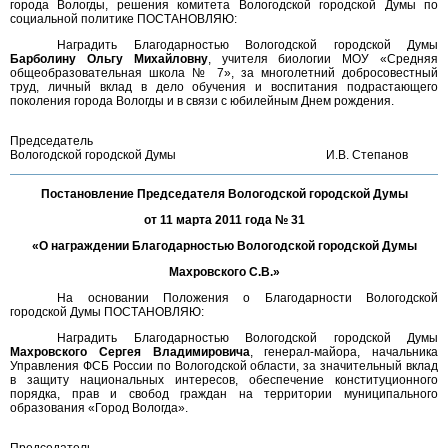
города Вологды, решения комитета Вологодской городской Думы по
социальной политике ПОСТАНОВЛЯЮ:
Наградить Благодарностью Вологодской городской Думы
Барболину Ольгу Михайловну
, учителя биологии МОУ «Средняя
общеобразовательная школа № 7», за многолетний добросовестный
труд, личный вклад в дело обучения и воспитания подрастающего
поколения города Вологды и в связи с юбилейным Днем рождения.
Председатель
Вологодской городской Думы
И.В. Степанов
Постановление Председателя Вологодской городской Думы
от 11 марта 2011 года № 31
«О награждении Благодарностью Вологодской городской Думы
Махровского С.В.»
На основании Положения о Благодарности Вологодской
городской Думы ПОСТАНОВЛЯЮ:
Наградить Благодарностью Вологодской городской Думы
Махровского Сергея Владимировича
, генерал-майора, начальника
Управления ФСБ России по Вологодской области, за значительный вклад
в защиту национальных интересов, обеспечение конституционного
порядка, прав и свобод граждан на территории муниципального
образования «Город Вологда».