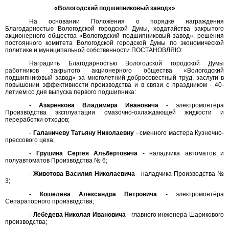
«Вологодский подшипниковый завод»»
На основании Положения о порядке награждения
Благодарностью Вологодской городской Думы, ходатайства закрытого
акционерного общества «Вологодский подшипниковый завод», решения
постоянного комитета Вологодской городской Думы по экономической
политике и муниципальной собственности ПОСТАНОВЛЯЮ:
Наградить Благодарностью Вологодской городской Думы
работников закрытого акционерного общества «Вологодский
подшипниковый завод» за многолетний добросовестный труд, заслуги в
повышении эффективности производства и в связи с праздником - 40-
летием со дня выпуска первого подшипника:
-
Азаренкова Владимира Ивановича
- электромонтёра
Производства эксплуатации смазочно-охлаждающей жидкости и
переработки отходов;
-
Галаничеву Татьяну Николаевну
- сменного мастера Кузнечно-
прессового цеха;
-
Грушина Сергея Альбертовича
- наладчика автоматов и
полуавтоматов Производства № 6;
-
Животова Василия Николаевича
- наладчика Производства №
3;
-
Кошелева Александра Петровича
- электромонтёра
Сепараторного производства;
-
Лебедева Николая Ивановича
- главного инженера Шарикового
производства;