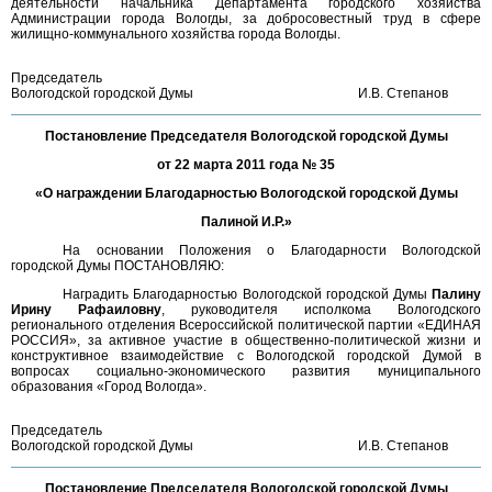
деятельности начальника Департамента городского хозяйства
Администрации города Вологды, за добросовестный труд в сфере
жилищно-коммунального хозяйства города Вологды.
Председатель
Вологодской городской Думы
И.В. Степанов
Постановление Председателя Вологодской городской Думы
от 22 марта 2011 года № 35
«О награждении Благодарностью Вологодской городской Думы
Палиной И.Р.»
На основании Положения о Благодарности Вологодской
городской Думы ПОСТАНОВЛЯЮ:
Наградить Благодарностью Вологодской городской Думы
Палину
Ирину Рафаиловну
, руководителя исполкома Вологодского
регионального отделения Всероссийской политической партии «ЕДИНАЯ
РОССИЯ», за активное участие в общественно-политической жизни и
конструктивное взаимодействие с Вологодской городской Думой в
вопросах социально-экономического развития муниципального
образования «Город Вологда».
Председатель
Вологодской городской Думы
И.В. Степанов
Постановление Председателя Вологодской городской Думы