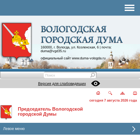
Комитеты
График приема
Контакты
Депутатские объединения
160000, г. Вологда, ул. Козленская, 6 | почта:
duma@vgd35.ru
официальный сайт
www.duma-vologda.ru
Версия для слабовидящих
сегодня 7 августа 2026 года
Председатель Вологодской
городской Думы
Левое меню