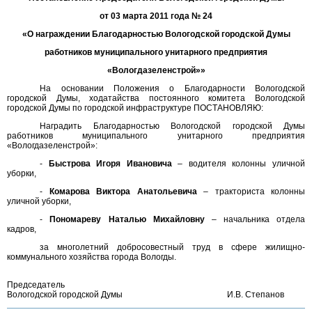
от 03 марта 2011 года № 24
«О награждении Благодарностью Вологодской городской Думы
работников муниципального унитарного предприятия
«Вологдазеленстрой»»
На основании Положения о Благодарности Вологодской
городской Думы, ходатайства постоянного комитета Вологодской
городской Думы по городской инфраструктуре ПОСТАНОВЛЯЮ:
Наградить Благодарностью Вологодской городской Думы
работников муниципального унитарного предприятия
«Вологдазеленстрой»:
-
Быстрова Игоря Ивановича
– водителя колонны уличной
уборки,
-
Комарова Виктора Анатольевича
– тракториста колонны
уличной уборки,
-
Пономареву Наталью Михайловну
– начальника отдела
кадров,
за многолетний добросовестный труд в сфере жилищно-
коммунального хозяйства города Вологды.
Председатель
Вологодской городской Думы
И.В. Степанов