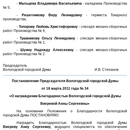
-
Мальцева Владимира Васильевича
- наладчика Производства
№ 5;
-
Решетникову Веру Леонидовну
- термиста Токарного
производства;
-
Топорову Любовь Христофоровну
- слесаря механо-сборочных
работ Производства № 4;
-
Травникову Ольгу Леонидовну
- слесаря механо-сборочных
работ Производства № 1;
-
Шуину Надежду Алексеевну
- слесаря механо-сборочных
работ Производства № 2.
Председатель
Вологодской городской Думы
И.В. Степанов
Постановление Председателя Вологодской городской Думы
от 18 марта 2011 года № 34
«О награждении Благодарностью Вологодской городской Думы
Вихревой Анны Сергеевны»
На основании Положения о Благодарности Вологодской
городской Думы ПОСТАНОВЛЯЮ:
Наградить Благодарностью Вологодской городской Думы
Вихреву Анну Сергеевну
, ведущего специалиста по обеспечению