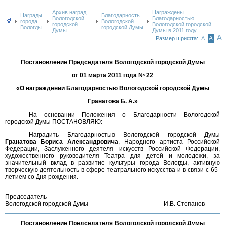
Архив наград
Награждены
Награды
Благодарность
Вологодской
Благодарностью
города
Вологодской
городской
Вологодской городской
Вологды
городской Думы
Думы
Думы в 2011 году
А
А
Размер шрифта:
А
Постановление Председателя Вологодской городской Думы
от 01 марта 2011 года № 22
«О награждении Благодарностью Вологодской городской Думы
Гранатова Б. А.»
На основании Положения о Благодарности Вологодской
городской Думы ПОСТАНОВЛЯЮ:
Наградить Благодарностью Вологодской городской Думы
Гранатова Бориса Александровича
, Народного артиста Российской
Федерации, Заслуженного деятеля искусств Российской Федерации,
художественного руководителя Театра для детей и молодежи, за
значительный вклад в развитие культуры города Вологды, активную
творческую деятельность в сфере театрального искусства и в связи с 65-
летием со Дня рождения.
Председатель
Вологодской городской Думы
И.В. Степанов
Постановление Председателя Вологодской городской Думы