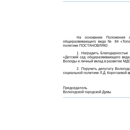
На основании Положения о
общеразвивающего вида № 84 «Топол
политике ПОСТАНОВЛЯЮ:
1. Наградить Благодарностью
«Детский сад общеразвивающего вида
Вологды и личный вклад в развитие МД
2. Поручить депутату Вологод
социальной политике Л.Д. Коротаевой в
Председатель
Вологодской городской Думы