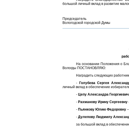
большой личный вклад в развитие малог
Председатель
Вологодской городской Думы
раб
На основании Положения о Бла
Вологды ПОСТАНОВЛЯЮ:
Наградить следующих работник
-
Голубева Сергея Александ
личный вклад в обеспечение избирател
-
Цепу Александра Георгиевич
-
Рахманову Ирину Сергеевну
-
Пьянкову Юлию Федоровну
–
-
Дулепову Людмилу Алексан
за большой вклад в обеспечен