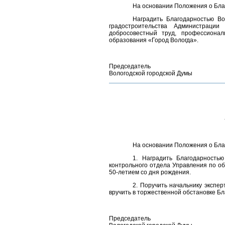
На основании Положения о Бл
Наградить Благодарностью В
градостроительства Администрации
добросовестный труд, профессионал
образования «Город Вологда».
Председатель
Вологодской городской Думы
На основании Положения о Бл
1. Наградить Благодарность
контрольного отдела Управления по об
50-летием со дня рождения.
2. Поручить начальнику экспе
вручить в торжественной обстановке Бл
Председатель