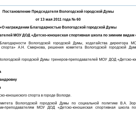
Постановление Председателя Вологодской городской Думы
от 13 мая 2011 года № 60
«О награждении Благодарностью Вологодской городской Думы
ателей МОУ ДОД «Детско-юношеская спортивная школа по зимним видам 
лагодарности Вологодской городской Думы, ходатайства директора М
спорта» А.Н. Смирнова, решения комитета Вологодской городской Дум
 Вологодской городской Думы тренеров-преподавателей МОУ ДОД «Детско-
а
сандровну
а
ско-юношеского спорта в городе Вологде.
омитета Вологодской городской Думы по социальной политике В.А. Зор
рам-преподавателям МОУ ДОД «Детско-юношеская спортивная школа п