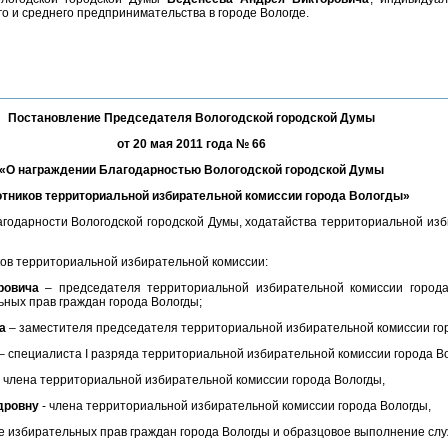
о и среднего предпринимательства в городе Вологде.
Постановление Председателя Вологодской городской Думы
от 20 мая 2011 года № 66
«О награждении Благодарностью Вологодской городской Думы
отников территориальной избирательной комиссии города Вологды»
годарности Вологодской городской Думы, ходатайства территориальной изб
ов территориальной избирательной комиссии:
ровича
– председателя территориальной избирательной комиссии города
ьных прав граждан города Вологды;
а
– заместителя председателя территориальной избирательной комиссии го
– специалиста I разряда территориальной избирательной комиссии города В
 члена территориальной избирательной комиссии города Вологды,
дровну
- члена территориальной избирательной комиссии города Вологды,
ие избирательных прав граждан города Вологды и образцовое выполнение сл