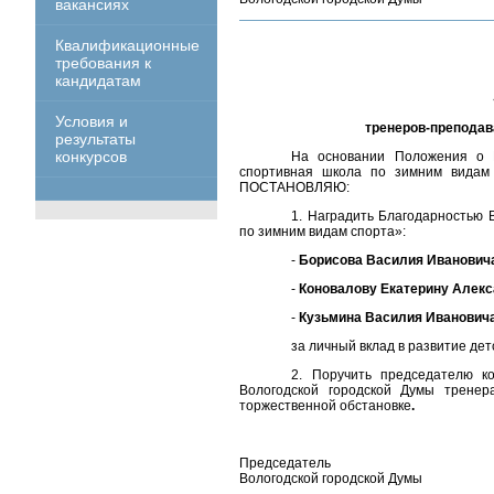
вакансиях
Квалификационные
требования к
кандидатам
Условия и
тренеров-преподав
результаты
конкурсов
На основании Положения о Б
спортивная школа по зимним видам 
ПОСТАНОВЛЯЮ:
1. Наградить Благодарностью
по зимним видам спорта»:
-
Борисова Василия Иванович
-
Коновалову Екатерину Алек
-
Кузьмина Василия Иванович
за личный вклад в развитие дет
2. Поручить председателю к
Вологодской городской Думы трене
торжественной обстановке
.
Председатель
Вологодской городской Думы