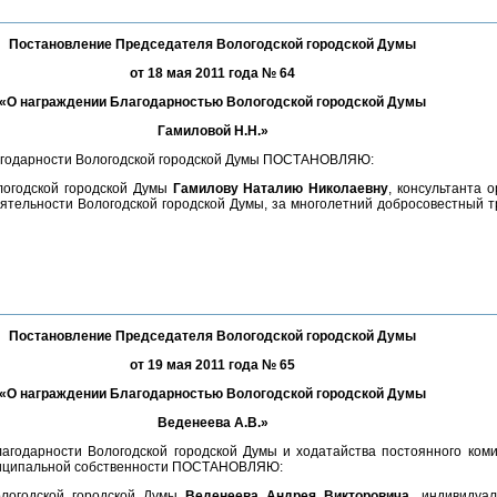
Постановление Председателя Вологодской городской Думы
от 18 мая 2011 года № 64
«О награждении Благодарностью Вологодской городской Думы
Гамиловой Н.Н.»
агодарности Вологодской городской Думы ПОСТАНОВЛЯЮ:
логодской городской Думы
Гамилову Наталию Николаевну
, консультанта 
тельности Вологодской городской Думы, за многолетний добросовестный тр
Постановление Председателя Вологодской городской Думы
от 19 мая 2011 года № 65
«О награждении Благодарностью Вологодской городской Думы
Веденеева А.В.»
годарности Вологодской городской Думы и ходатайства постоянного коми
униципальной собственности ПОСТАНОВЛЯЮ:
ологодской городской Думы
Веденеева Андрея Викторовича
, индивидуа