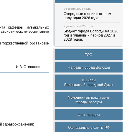
25 июня 2026 года
Очередные сессии в втором
полугодии 2026 года.
7 декабря 2025 года
нта кафедры музыкальных
Бюджет города Вологды на 2026
 патриотическому воспитанию
год и плановый период 2027 и
2028 годов.
 в торжественной обстановке
ТОС
И.В. Степанов
Награды города Вологды
Юбилеи
Вологодской городской Думы
Молодежный парламент
города Вологды
Фотогалерея
й здравоохранения:
Официальные сайты РФ