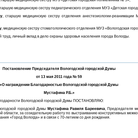
 старшую медицинскую сестру МУЗ «Детская городская поликлиника № 5»,
старшую медицинскую сестру педиатрического отделения МУЗ «Детская город
ну
, старшую медицинскую сестру отделения анестезиологии-реанимации М
у
, медицинскую сестру стоматологического отделения МУЗ «Вологодская гор
 труд, личный вклад в дело охраны здоровья населения города Вологды.
Постановление Председателя Вологодской городской Думы
от 13 мая 2011 года № 59
«О награждении Благодарностью Вологодской городской Думы
Мустафина Р.Б.»
агодарности Вологодской городской Думы ПОСТАНОВЛЯЮ:
логодской городской Думы
Мустафина Равиля Бареевича
, Председателя м
ой области, за созидательную работу по выстраиванию конструктивных меж
ния «Город Вологда» и в связи с 70-летием со дня рождения.