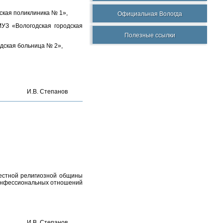
ская поликлиника № 1»,
Официальная Вологда
УЗ «Вологодская городская
Полезные ссылки
одская больница № 2»,
И.В. Степанов
естной религиозной общины
конфессиональных отношений
И.В. Степанов