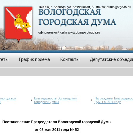
160000, г. Вологда, ул. Козленская, 6 | почта:
duma@vgd35.ru
официальный сайт
www.duma-vologda.ru
теты
График приема
Контакты
Депутатские объеди
ологодской
Благодарность Вологодской
Награждены Благодарнос
ы
городской Думы
Думы в 2011 году
Постановление Председателя Вологодской городской Думы
от 03 мая 2011 года № 52