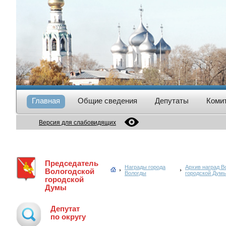
Главная
Общие сведения
Депутаты
Коми
Версия для слабовидящих
Председатель
Награды города
Архив наград В
Вологодской
Вологды
городской Дум
городской
Думы
Депутат
по округу