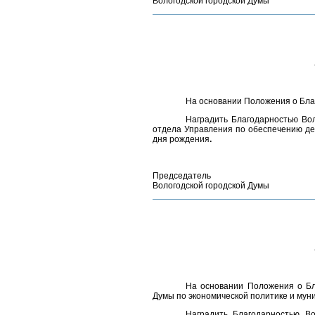
Вологодской городской Думы
На основании Положения о Бл
Наградить Благодарностью Во
отдела Управления по обеспечению дея
дня рождения
.
Председатель
Вологодской городской Думы
На основании Положения о Бла
Думы по экономической политике и м
Наградить Благодарностью В