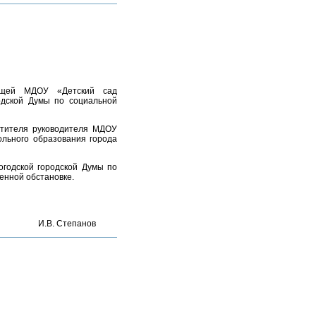
ующей МДОУ «Детский сад
одской Думы по социальной
стителя руководителя МДОУ
льного образования города
огодской городской Думы по
венной обстановке.
И.В. Степанов