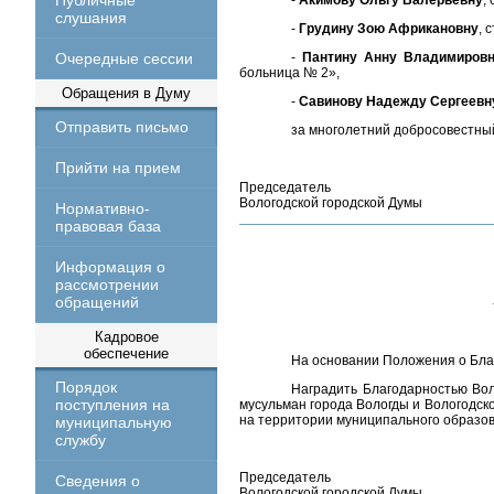
Публичные
-
Акимову Ольгу Валерьевну
,
слушания
-
Грудину Зою Африкановну
, 
Очередные сессии
-
Пантину Анну Владимиров
больница № 2»,
Обращения в Думу
-
Савинову Надежду Сергеевн
Отправить письмо
за многолетний добросовестный
Прийти на прием
Председатель
Вологодской городской Думы
Нормативно-
правовая база
Информация о
рассмотрении
обращений
Кадровое
обеспечение
На основании Положения о Бл
Порядок
Наградить Благодарностью Во
поступления на
мусульман города Вологды и Вологодск
на территории муниципального образова
муниципальную
службу
Председатель
Сведения о
Вологодской городской Думы