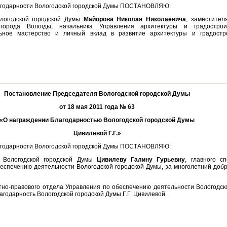
агодарности Вологодской городской Думы ПОСТАНОВЛЯЮ:
ологодской городской Думы
Майорова Николая Николаевича
, заместител
 города Вологды, начальника Управления архитектуры и градострои
ьное мастерство и личный вклад в развитие архитектуры и градостро
Постановление Председателя Вологодской городской Думы
от 18 мая 2011 года № 63
«О награждении Благодарностью Вологодской городской Думы
Цивилевой Г.Г.»
агодарности Вологодской городской Думы ПОСТАНОВЛЯЮ:
ю Вологодской городской Думы
Цивилеву Галину Гурьевну
, главного с
еспечению деятельности Вологодской городской Думы, за многолетний добр
ртно-правового отдела Управления по обеспечению деятельности Вологодск
агодарность Вологодской городской Думы Г.Г. Цивилевой.