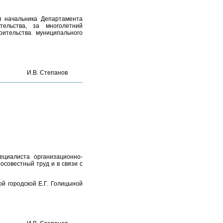
я начальника Департамента
тельства, за многолетний
ительства муниципального
И.В. Степанов
пециалиста организационно-
осовестный труд и в связи с
ой городской Е.Г. Голицыной