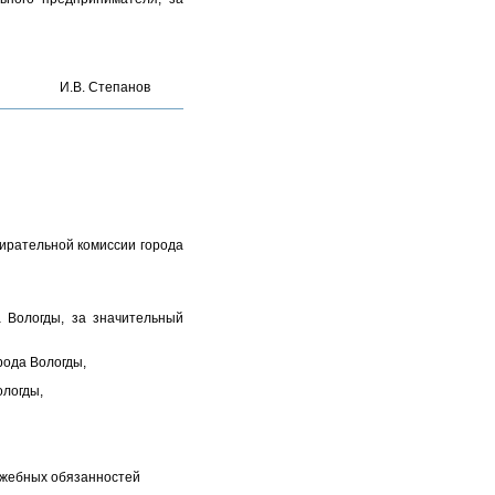
И.В. Степанов
ирательной комиссии города
 Вологды, за значительный
рода Вологды,
ологды,
ужебных обязанностей