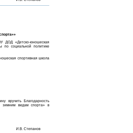
спорта»»
ОУ ДОД «Детско-юношеская
ы по социальной политике
юношеская спортивная школа
ину вручить Благодарность
о зимним видам спорта» в
И.В. Степанов