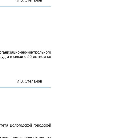
И.В. Степанов
организационно-контрольного
уд и в связи с 50-летием со
И.В. Степанов
тета Вологодской городской
льного предпринимателя, за