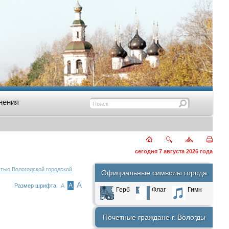
нения
сегодня 7 августа 2026 года
тью Вологодской городской
Официальные символы города
А
А
Размер шрифта:
А
Герб
Флаг
Гимн
Почетные граждане г. Вологды