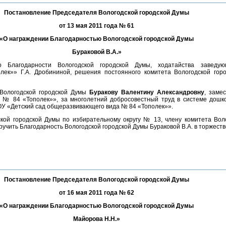
Постановление Председателя Вологодской городской Думы
от 13 мая 2011 года № 61
«О награждении Благодарностью Вологодской городской Думы
Бураковой В.А.»
 Благодарности Вологодской городской Думы, ходатайства завед
ек»» Г.А. Дробининой, решения постоянного комитета Вологодской гор
 Вологодской городской Думы
Буракову Валентину Александровну
, заме
 № 84 «Тополек»», за многолетний добросовестный труд в системе дошко
ОУ «Детский сад общеразвивающего вида № 84 «Тополек»».
ской городской Думы по избирательному округу № 13, члену комитета Вол
ручить Благодарность Вологодской городской Думы Бураковой В.А. в торжест
Постановление Председателя Вологодской городской Думы
от 16 мая 2011 года № 62
«О награждении Благодарностью Вологодской городской Думы
Майорова Н.Н.»