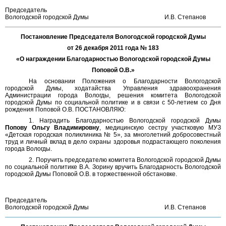
Председатель
Вологодской городской Думы
И.В. Степанов
Постановление Председателя Вологодской городской Думы
от 26 декабря 2011 года № 183
«О награждении Благодарностью Вологодской городской Думы
Поповой О.В.»
На основании Положения о Благодарности Вологодской
городской Думы, ходатайства Управления здравоохранения
Администрации города Вологды, решения комитета Вологодской
городской Думы по социальной политике и в связи с 50-летием со Дня
рождения Поповой О.В. ПОСТАНОВЛЯЮ:
1. Наградить Благодарностью Вологодской городской Думы
Попову Ольгу Владимировну
, медицинскую сестру участковую МУЗ
«Детская городская поликлиника № 5», за многолетний добросовестный
труд и личный вклад в дело охраны здоровья подрастающего поколения
города Вологды.
2. Поручить председателю комитета Вологодской городской Думы
по социальной политике В.А. Зорину вручить Благодарность Вологодской
городской Думы Поповой О.В. в торжественной обстановке.
Председатель
Вологодской городской Думы
И.В. Степанов