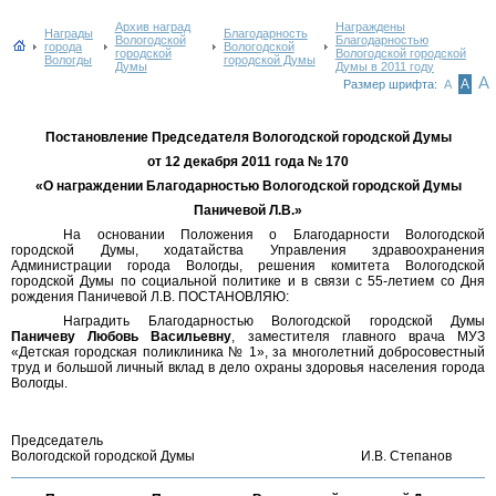
Архив наград
Награждены
Награды
Благодарность
Вологодской
Благодарностью
города
Вологодской
городской
Вологодской городской
Вологды
городской Думы
Думы
Думы в 2011 году
А
А
Размер шрифта:
А
Постановление Председателя Вологодской городской Думы
от 12 декабря 2011 года № 170
«О награждении Благодарностью Вологодской городской Думы
Паничевой Л.В.»
На основании Положения о Благодарности Вологодской
городской Думы, ходатайства Управления здравоохранения
Администрации города Вологды, решения комитета Вологодской
городской Думы по социальной политике и в связи с 55-летием со Дня
рождения Паничевой Л.В. ПОСТАНОВЛЯЮ:
Наградить Благодарностью Вологодской городской Думы
Паничеву Любовь Васильевну
, заместителя главного врача МУЗ
«Детская городская поликлиника № 1», за многолетний добросовестный
труд и большой личный вклад в дело охраны здоровья населения города
Вологды.
Председатель
Вологодской городской Думы
И.В. Степанов