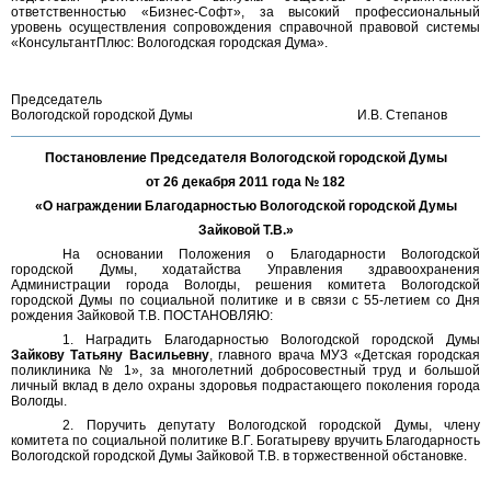
ответственностью «Бизнес-Софт», за высокий профессиональный
уровень осуществления сопровождения справочной правовой системы
«КонсультантПлюс: Вологодская городская Дума».
Председатель
Вологодской городской Думы
И.В. Степанов
Постановление Председателя Вологодской городской Думы
от 26 декабря 2011 года № 182
«О награждении Благодарностью Вологодской городской Думы
Зайковой Т.В.»
На основании Положения о Благодарности Вологодской
городской Думы, ходатайства Управления здравоохранения
Администрации города Вологды, решения комитета Вологодской
городской Думы по социальной политике и в связи с 55-летием со Дня
рождения Зайковой Т.В. ПОСТАНОВЛЯЮ:
1. Наградить Благодарностью Вологодской городской Думы
Зайкову Татьяну Васильевну
, главного врача МУЗ «Детская городская
поликлиника № 1», за многолетний добросовестный труд и большой
личный вклад в дело охраны здоровья подрастающего поколения города
Вологды.
2. Поручить депутату Вологодской городской Думы, члену
комитета по социальной политике В.Г. Богатыреву вручить Благодарность
Вологодской городской Думы Зайковой Т.В. в торжественной обстановке.