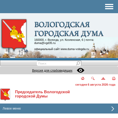
Комитеты
График приема
Контакты
Депутатские объединения
160000, г. Вологда, ул. Козленская, 6 | почта:
duma@vgd35.ru
официальный сайт
www.duma-vologda.ru
Версия для слабовидящих
сегодня 6 августа 2026 года
Председатель Вологодской
городской Думы
Левое меню