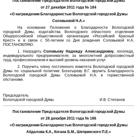
Постановление Председателя Вологодской городской Думы
от 27 декабря 2011 года № 184
«О награждении Благодарностью Вологодской городской Думы
Соловьевой Н.А.»
На основании Положения о Благодарности Вологодской
городской Думы, ходатайства Вологодского областного отделения
Общероссийской общественной организации «Российский Красный
Крест» и в связи с 50-летием со Дня рождения Соловьевой Н.А.
ПОСТАНОВЛЯЮ:
1. Наградить
Соловьеву Надежду Александровну
, логопеда,
индивидуального предпринимателя, за многолетний добросовестный
труд, профессионализм и высокий уровень оказания услуг.
2. Поручить члену постоянного комитета Вологодской городской
Думы по социальной политике Богатыреву В.Г. вручить Благодарность
Вологодской городской Думы Соловьевой Н.А. в торжественной
обстановке.
Председатель
Вологодской городской Думы
И.В. Степанов
Постановление Председателя Вологодской городской Думы
от 28 декабря 2011 года № 186
«О награждении Благодарностью Вологодской городской Думы
Абдалова К.А., Когана Б.М., Шепринского П.Е.»