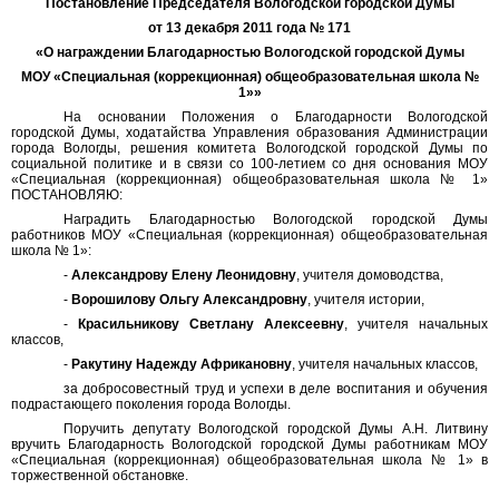
Постановление Председателя Вологодской городской Думы
от 13 декабря 2011 года № 171
«О награждении Благодарностью Вологодской городской Думы
МОУ «Специальная (коррекционная) общеобразовательная школа №
1»»
На основании Положения о Благодарности Вологодской
городской Думы, ходатайства Управления образования Администрации
города Вологды, решения комитета Вологодской городской Думы по
социальной политике и в связи со 100-летием со дня основания МОУ
«Специальная (коррекционная) общеобразовательная школа № 1»
ПОСТАНОВЛЯЮ:
Наградить Благодарностью Вологодской городской Думы
работников МОУ «Специальная (коррекционная) общеобразовательная
школа № 1»:
-
Александрову Елену Леонидовну
, учителя домоводства,
-
Ворошилову Ольгу Александровну
, учителя истории,
-
Красильникову Светлану Алексеевну
, учителя начальных
классов,
-
Ракутину Надежду Африкановну
, учителя начальных классов,
за добросовестный труд и успехи в деле воспитания и обучения
подрастающего поколения города Вологды.
Поручить депутату Вологодской городской Думы А.Н. Литвину
вручить Благодарность Вологодской городской Думы работникам МОУ
«Специальная (коррекционная) общеобразовательная школа № 1» в
торжественной обстановке.