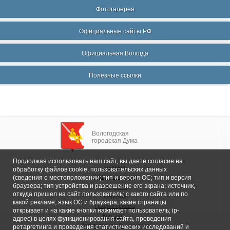
Фотогалерея
Официальные сайты РФ
Официальная Вологда
Полезные ссылки
Вологодская
городская Дума
Продолжая использовать наш сайт, вы даете согласие на
Главная
обработку файлов cookie, пользовательских данных
Общие сведения
(сведения о местоположении; тип и версия ОС; тип и версия
браузера; тип устройства и разрешение его экрана; источник,
Депутаты
откуда пришел на сайт пользователь; с какого сайта или по
Комитеты
какой рекламе; язык ОС и браузера; какие страницы
График приема
открывает и на какие кнопки нажимает пользователь; ip-
Контакты
адрес) в целях функционирования сайта, проведения
Депутатские объединения
ретаргетинга и проведения статистических исследований и