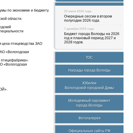
умы по экономике и бюджету.
25 июня 2026 года
Очередные сессии в втором
ской области.
полугодии 2026 года.
одский
7 декабря 2025 года
специальности
Бюджет города Вологды на 2026
год и плановый период 2027 и
2028 годов.
м цеха птицеводства ЗАО
ЗАО «Вологодская
ТОС
я птицефабрика».
АО «Вологодская
Награды города Вологды
Юбилеи
Вологодской городской Думы
ОЙ».
Молодежный парламент
города Вологды
Фотогалерея
Официальные сайты РФ