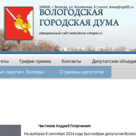
160000, г. Вологда, ул. Козленская, 6 | почта:
duma@vgd35.ru
официальный сайт
www.duma-vologda.ru
теты
График приема
Контакты
Депутатские объеди
х округов г. Вологды
Страницы депутатов
Чистяков Андрей Георгиевич
На выборах 8 сентября 2024 года был избран депутатом Волого