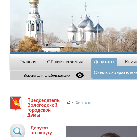
Главная
Общие сведения
Депутаты
Коми
Схема избирательны
Версия для слабовидящих
Председатель
Депутаты
Вологодской
городской
Думы
Депутат
по округу