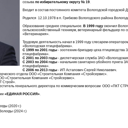
созыва
по избирательному округу № 19
.
Входит в состав постоянного комитета Вологодской городской Д
Родился 12.10.1978 в п. Грибково Вологодского района Вологод
Образование среднее специальное.
В 1999 году
окончил Волог
сельскохозяйственный техникум, ветеринарный фельдшер по 
«Ветеринария».
Трудовую деятельность начал в 1999 году слесарем-операторо
«Вологодская птицефабрика».
С 1999 по 2001 годы
- зоотехник-бригадир цеха птицеводства 
птицефабрика».
С 2001 по 2003 годы
- диспетчерская служба ЗАО «Вологодска
С 2003 по 2004 годы
- начальник санитарно-убойного пункта З
птицефабрика».
С 2006 по 2013 годы
- ИП Астапович Сергей Николаевич.
мерческого отдела ООО «Строительная Компания «Стройсервис».
ООО «Строительная Компания «Стройсервис».
Т Строй».
еститель генерального директора по коммерческим вопросам ООО «ПКТ СТР
тии
«ЕДИНАЯ РОССИЯ»
.
гды (2020 г.)
ологды (2024 г.)