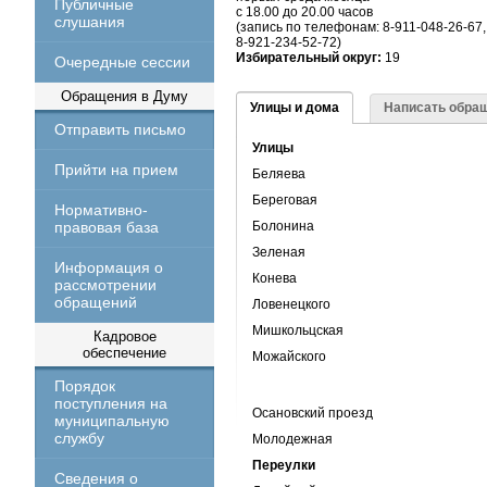
Публичные
с 18.00 до 20.00 часов
слушания
(запись по телефонам: 8-911-048-26-67,
8-921-234-52-72)
Избирательный округ:
19
Очередные сессии
Обращения в Думу
Улицы и дома
Написать обра
Отправить письмо
Улицы
Прийти на прием
Беляева
Береговая
Нормативно-
правовая база
Болонина
Зеленая
Информация о
Конева
рассмотрении
обращений
Ловенецкого
Мишкольцская
Кадровое
обеспечение
Можайского
Порядок
поступления на
Осановский проезд
муниципальную
службу
Молодежная
Переулки
Сведения о