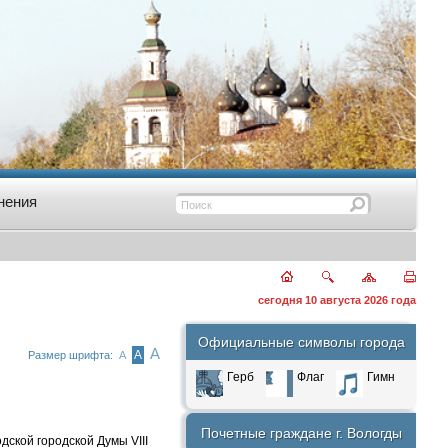
нения
сегодня 10 августа 2026 года
Официальные символы города
А
А
Размер шрифта:
А
Герб
Флаг
Гимн
Почетные граждане г. Вологды
дской городской Думы VIII