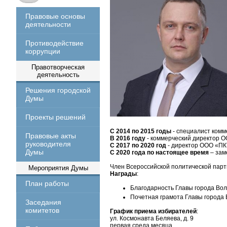
Правовые основы
деятельности
Противодействие
коррупции
Правотворческая
деятельность
Решения городской
Думы
Проекты решений
С 2014 по 2015 годы
- специалист ком
Правовые акты
В 2016 году
- коммерческий директор 
руководителя
С 2017 по 2020 год
- директор ООО «ПК
Думы
С 2020 года по настоящее время
– зам
Член Всероссийской политической пар
Мероприятия Думы
Награды
:
План работы
Благодарность Главы города Воло
Почетная грамота Главы города В
Заседания
комитетов
График приема избирателей
:
ул. Космонавта Беляева, д. 9
первая среда месяца