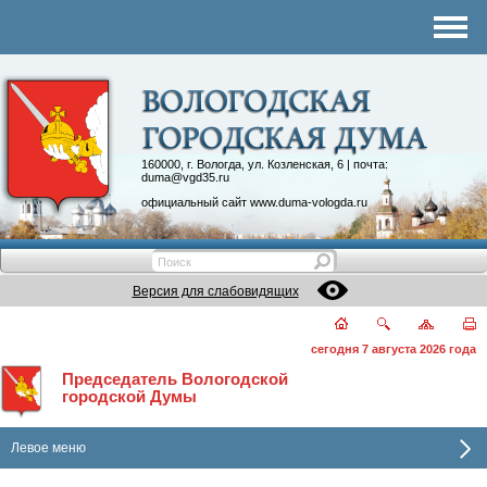
Комитеты
График приема
Контакты
Депутатские объединения
160000, г. Вологда, ул. Козленская, 6 | почта:
duma@vgd35.ru
официальный сайт
www.duma-vologda.ru
Версия для слабовидящих
сегодня 7 августа 2026 года
Председатель Вологодской
городской Думы
Левое меню