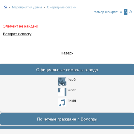
Мероприятия Думы
Очередные сессии
А
А
Размер шрифта:
А
Элемент не найден!
Возврат к списку
Наверх
Официальные символы города
Герб
Флаг
Гимн
Почетные граждане г. Вологды