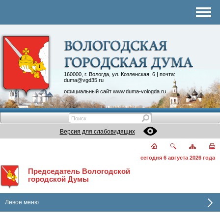
Комитеты
График приема
Контакты
Депутатские объединения
160000, г. Вологда, ул. Козленская, 6 | почта:
duma@vgd35.ru
официальный сайт
www.duma-vologda.ru
Версия для слабовидящих
сегодня 6 августа 2026 года
Председатель Вологодской
городской Думы
Левое меню