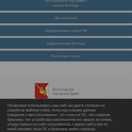
Молодежный парламент
города Вологды
Фотогалерея
Официальные сайты РФ
Официальная Вологда
Полезные ссылки
Вологодская
городская Дума
Продолжая использовать наш сайт, вы даете согласие на
Главная
обработку файлов cookie, пользовательских данных
Общие сведения
(сведения о местоположении; тип и версия ОС; тип и версия
браузера; тип устройства и разрешение его экрана; источник,
Депутаты
откуда пришел на сайт пользователь; с какого сайта или по
Комитеты
какой рекламе; язык ОС и браузера; какие страницы
График приема