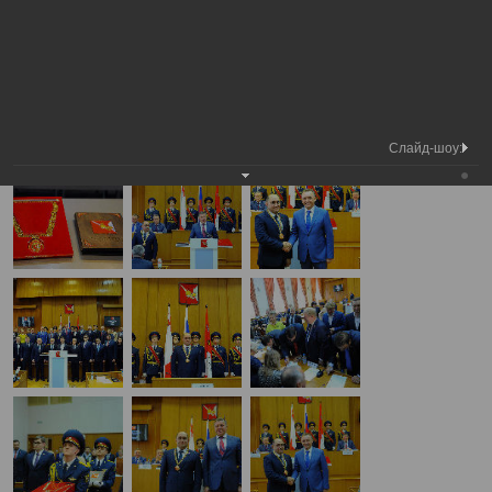
Председатель Вологодской
Вступление в должность
Фотохроника
городской Думы
Главы города Вологды
А
А
Размер шрифта:
А
Вступление в должность Главы города Вологды
26.09.2016
Слайд-шоу: